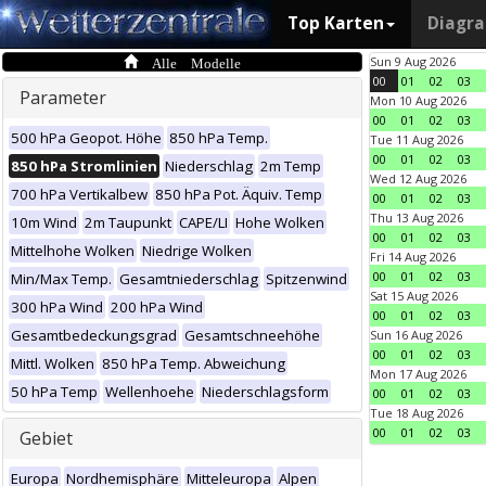
Top Karten
Diagr
Alle Modelle
Sun 9 Aug 2026
00
01
02
03
Parameter
Mon 10 Aug 2026
00
01
02
03
500 hPa Geopot. Höhe
850 hPa Temp.
Tue 11 Aug 2026
00
01
02
03
850 hPa Stromlinien
Niederschlag
2m Temp
Wed 12 Aug 2026
700 hPa Vertikalbew
850 hPa Pot. Äquiv. Temp
00
01
02
03
Thu 13 Aug 2026
10m Wind
2m Taupunkt
CAPE/LI
Hohe Wolken
00
01
02
03
Mittelhohe Wolken
Niedrige Wolken
Fri 14 Aug 2026
00
01
02
03
Min/Max Temp.
Gesamtniederschlag
Spitzenwind
Sat 15 Aug 2026
300 hPa Wind
200 hPa Wind
00
01
02
03
Gesamtbedeckungsgrad
Gesamtschneehöhe
Sun 16 Aug 2026
00
01
02
03
Mittl. Wolken
850 hPa Temp. Abweichung
Mon 17 Aug 2026
50 hPa Temp
Wellenhoehe
Niederschlagsform
00
01
02
03
Tue 18 Aug 2026
00
01
02
03
Gebiet
Europa
Nordhemisphäre
Mitteleuropa
Alpen