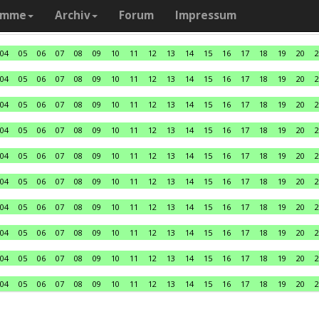
amme
Archiv
Forum
Impressum
04
05
06
07
08
09
10
11
12
13
14
15
16
17
18
19
20
2
04
05
06
07
08
09
10
11
12
13
14
15
16
17
18
19
20
2
04
05
06
07
08
09
10
11
12
13
14
15
16
17
18
19
20
2
04
05
06
07
08
09
10
11
12
13
14
15
16
17
18
19
20
2
04
05
06
07
08
09
10
11
12
13
14
15
16
17
18
19
20
2
04
05
06
07
08
09
10
11
12
13
14
15
16
17
18
19
20
2
04
05
06
07
08
09
10
11
12
13
14
15
16
17
18
19
20
2
04
05
06
07
08
09
10
11
12
13
14
15
16
17
18
19
20
2
04
05
06
07
08
09
10
11
12
13
14
15
16
17
18
19
20
2
04
05
06
07
08
09
10
11
12
13
14
15
16
17
18
19
20
2