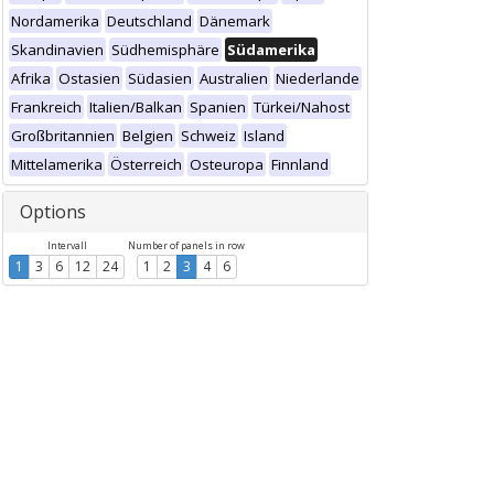
Nordamerika
Deutschland
Dänemark
Skandinavien
Südhemisphäre
Südamerika
Afrika
Ostasien
Südasien
Australien
Niederlande
Frankreich
Italien/Balkan
Spanien
Türkei/Nahost
Großbritannien
Belgien
Schweiz
Island
Mittelamerika
Österreich
Osteuropa
Finnland
Options
Intervall
Number of panels in row
1
3
6
12
24
1
2
3
4
6