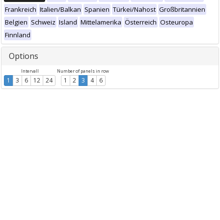
Frankreich
Italien/Balkan
Spanien
Türkei/Nahost
Großbritannien
Belgien
Schweiz
Island
Mittelamerika
Österreich
Osteuropa
Finnland
Options
Intervall
Number of panels in row
1
3
6
12
24
1
2
3
4
6