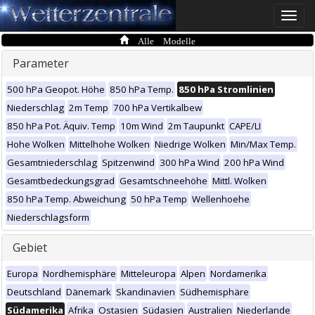
Toggle
naviga
Alle Modelle
Parameter
500 hPa Geopot. Höhe
850 hPa Temp.
850 hPa Stromlinien
Niederschlag
2m Temp
700 hPa Vertikalbew
850 hPa Pot. Äquiv. Temp
10m Wind
2m Taupunkt
CAPE/LI
Hohe Wolken
Mittelhohe Wolken
Niedrige Wolken
Min/Max Temp.
Gesamtniederschlag
Spitzenwind
300 hPa Wind
200 hPa Wind
Gesamtbedeckungsgrad
Gesamtschneehöhe
Mittl. Wolken
850 hPa Temp. Abweichung
50 hPa Temp
Wellenhoehe
Niederschlagsform
Gebiet
Europa
Nordhemisphäre
Mitteleuropa
Alpen
Nordamerika
Deutschland
Dänemark
Skandinavien
Südhemisphäre
Südamerika
Afrika
Ostasien
Südasien
Australien
Niederlande