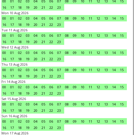
00
01
02
03
04
05
06
07
08
09
10
11
12
13
14
15
16
17
18
19
20
21
22
23
Mon 10 Aug 2026
00
01
02
03
04
05
06
07
08
09
10
11
12
13
14
15
16
17
18
19
20
21
22
23
Tue 11 Aug 2026
00
01
02
03
04
05
06
07
08
09
10
11
12
13
14
15
16
17
18
19
20
21
22
23
Wed 12 Aug 2026
00
01
02
03
04
05
06
07
08
09
10
11
12
13
14
15
16
17
18
19
20
21
22
23
Thu 13 Aug 2026
00
01
02
03
04
05
06
07
08
09
10
11
12
13
14
15
16
17
18
19
20
21
22
23
Fri 14 Aug 2026
00
01
02
03
04
05
06
07
08
09
10
11
12
13
14
15
16
17
18
19
20
21
22
23
Sat 15 Aug 2026
00
01
02
03
04
05
06
07
08
09
10
11
12
13
14
15
16
17
18
19
20
21
22
23
Sun 16 Aug 2026
00
01
02
03
04
05
06
07
08
09
10
11
12
13
14
15
16
17
18
19
20
21
22
23
Mon 17 Aug 2026