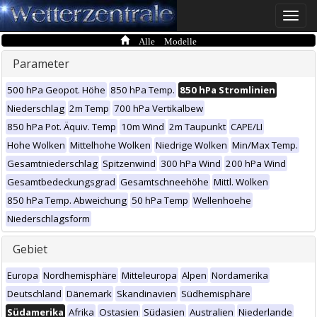
Toggle
naviga
Alle Modelle
Parameter
500 hPa Geopot. Höhe
850 hPa Temp.
850 hPa Stromlinien
Niederschlag
2m Temp
700 hPa Vertikalbew
850 hPa Pot. Äquiv. Temp
10m Wind
2m Taupunkt
CAPE/LI
Hohe Wolken
Mittelhohe Wolken
Niedrige Wolken
Min/Max Temp.
Gesamtniederschlag
Spitzenwind
300 hPa Wind
200 hPa Wind
Gesamtbedeckungsgrad
Gesamtschneehöhe
Mittl. Wolken
850 hPa Temp. Abweichung
50 hPa Temp
Wellenhoehe
Niederschlagsform
Gebiet
Europa
Nordhemisphäre
Mitteleuropa
Alpen
Nordamerika
Deutschland
Dänemark
Skandinavien
Südhemisphäre
Südamerika
Afrika
Ostasien
Südasien
Australien
Niederlande