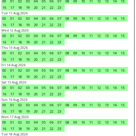
00
01
02
03
04
05
06
07
08
09
10
11
12
13
14
15
16
17
18
19
20
21
22
23
Tue 11 Aug 2026
00
01
02
03
04
05
06
07
08
09
10
11
12
13
14
15
16
17
18
19
20
21
22
23
Wed 12 Aug 2026
00
01
02
03
04
05
06
07
08
09
10
11
12
13
14
15
16
17
18
19
20
21
22
23
Thu 13 Aug 2026
00
01
02
03
04
05
06
07
08
09
10
11
12
13
14
15
16
17
18
19
20
21
22
23
Fri 14 Aug 2026
00
01
02
03
04
05
06
07
08
09
10
11
12
13
14
15
16
17
18
19
20
21
22
23
Sat 15 Aug 2026
00
01
02
03
04
05
06
07
08
09
10
11
12
13
14
15
16
17
18
19
20
21
22
23
Sun 16 Aug 2026
00
01
02
03
04
05
06
07
08
09
10
11
12
13
14
15
16
17
18
19
20
21
22
23
Mon 17 Aug 2026
00
01
02
03
04
05
06
07
08
09
10
11
12
13
14
15
16
17
18
19
20
21
22
23
Tue 18 Aug 2026