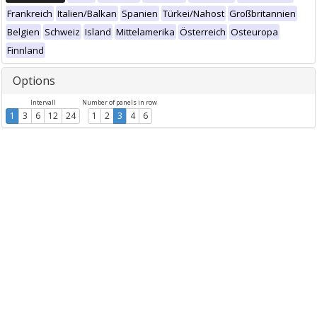
Frankreich
Italien/Balkan
Spanien
Türkei/Nahost
Großbritannien
Belgien
Schweiz
Island
Mittelamerika
Österreich
Osteuropa
Finnland
Options
Intervall
Number of panels in row
1
3
6
12
24
1
2
3
4
6