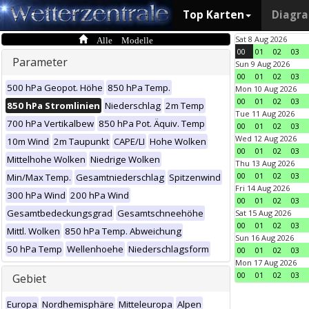
Top Karten
Diagr
Alle Modelle
Sat 8 Aug 2026
00
01
02
03
Parameter
Sun 9 Aug 2026
00
01
02
03
500 hPa Geopot. Höhe
850 hPa Temp.
Mon 10 Aug 2026
00
01
02
03
850 hPa Stromlinien
Niederschlag
2m Temp
Tue 11 Aug 2026
700 hPa Vertikalbew
850 hPa Pot. Äquiv. Temp
00
01
02
03
Wed 12 Aug 2026
10m Wind
2m Taupunkt
CAPE/LI
Hohe Wolken
00
01
02
03
Mittelhohe Wolken
Niedrige Wolken
Thu 13 Aug 2026
00
01
02
03
Min/Max Temp.
Gesamtniederschlag
Spitzenwind
Fri 14 Aug 2026
300 hPa Wind
200 hPa Wind
00
01
02
03
Gesamtbedeckungsgrad
Gesamtschneehöhe
Sat 15 Aug 2026
00
01
02
03
Mittl. Wolken
850 hPa Temp. Abweichung
Sun 16 Aug 2026
50 hPa Temp
Wellenhoehe
Niederschlagsform
00
01
02
03
Mon 17 Aug 2026
00
01
02
03
Gebiet
Europa
Nordhemisphäre
Mitteleuropa
Alpen