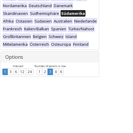
Nordamerika
Deutschland
Dänemark
Skandinavien
Südhemisphäre
Südamerika
Afrika
Ostasien
Südasien
Australien
Niederlande
Frankreich
Italien/Balkan
Spanien
Türkei/Nahost
Großbritannien
Belgien
Schweiz
Island
Mittelamerika
Österreich
Osteuropa
Finnland
Options
Intervall
Number of panels in row
1
3
6
12
24
1
2
3
4
6