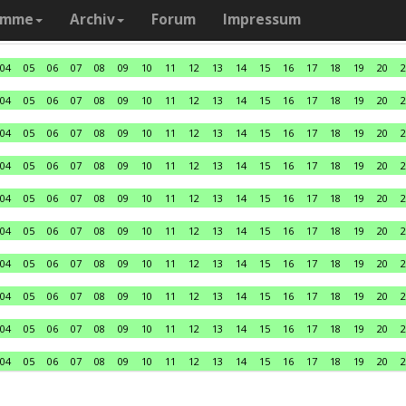
amme
Archiv
Forum
Impressum
04
05
06
07
08
09
10
11
12
13
14
15
16
17
18
19
20
2
04
05
06
07
08
09
10
11
12
13
14
15
16
17
18
19
20
2
04
05
06
07
08
09
10
11
12
13
14
15
16
17
18
19
20
2
04
05
06
07
08
09
10
11
12
13
14
15
16
17
18
19
20
2
04
05
06
07
08
09
10
11
12
13
14
15
16
17
18
19
20
2
04
05
06
07
08
09
10
11
12
13
14
15
16
17
18
19
20
2
04
05
06
07
08
09
10
11
12
13
14
15
16
17
18
19
20
2
04
05
06
07
08
09
10
11
12
13
14
15
16
17
18
19
20
2
04
05
06
07
08
09
10
11
12
13
14
15
16
17
18
19
20
2
04
05
06
07
08
09
10
11
12
13
14
15
16
17
18
19
20
2