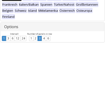
Frankreich
Italien/Balkan
Spanien
Türkei/Nahost
Großbritannien
Belgien
Schweiz
Island
Mittelamerika
Österreich
Osteuropa
Finnland
Options
Intervall
Number of panels in row
1
3
6
12
24
1
2
3
4
6