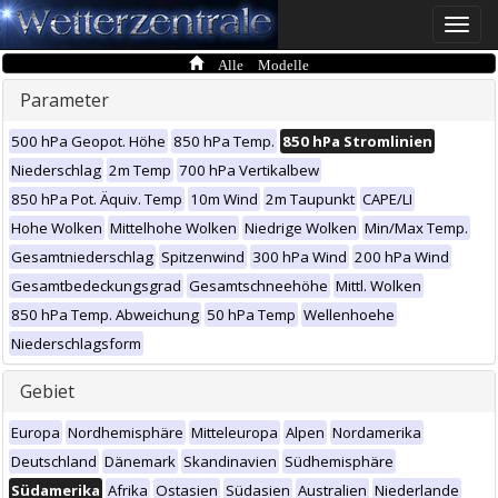
Toggle
naviga
Alle Modelle
Parameter
500 hPa Geopot. Höhe
850 hPa Temp.
850 hPa Stromlinien
Niederschlag
2m Temp
700 hPa Vertikalbew
850 hPa Pot. Äquiv. Temp
10m Wind
2m Taupunkt
CAPE/LI
Hohe Wolken
Mittelhohe Wolken
Niedrige Wolken
Min/Max Temp.
Gesamtniederschlag
Spitzenwind
300 hPa Wind
200 hPa Wind
Gesamtbedeckungsgrad
Gesamtschneehöhe
Mittl. Wolken
850 hPa Temp. Abweichung
50 hPa Temp
Wellenhoehe
Niederschlagsform
Gebiet
Europa
Nordhemisphäre
Mitteleuropa
Alpen
Nordamerika
Deutschland
Dänemark
Skandinavien
Südhemisphäre
Südamerika
Afrika
Ostasien
Südasien
Australien
Niederlande