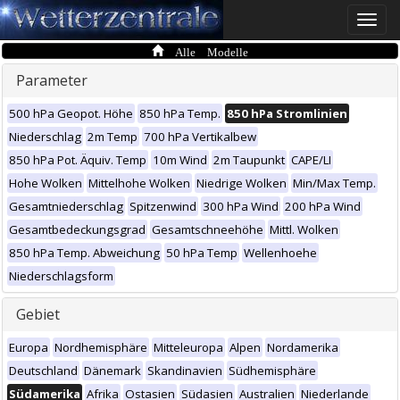
Toggle
naviga
Alle Modelle
Parameter
500 hPa Geopot. Höhe
850 hPa Temp.
850 hPa Stromlinien
Niederschlag
2m Temp
700 hPa Vertikalbew
850 hPa Pot. Äquiv. Temp
10m Wind
2m Taupunkt
CAPE/LI
Hohe Wolken
Mittelhohe Wolken
Niedrige Wolken
Min/Max Temp.
Gesamtniederschlag
Spitzenwind
300 hPa Wind
200 hPa Wind
Gesamtbedeckungsgrad
Gesamtschneehöhe
Mittl. Wolken
850 hPa Temp. Abweichung
50 hPa Temp
Wellenhoehe
Niederschlagsform
Gebiet
Europa
Nordhemisphäre
Mitteleuropa
Alpen
Nordamerika
Deutschland
Dänemark
Skandinavien
Südhemisphäre
Südamerika
Afrika
Ostasien
Südasien
Australien
Niederlande