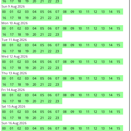
16
17
18
19
20
21
22
23
Sun 9 Aug 2026
00
01
02
03
04
05
06
07
08
09
10
11
12
13
14
15
16
17
18
19
20
21
22
23
Mon 10 Aug 2026
00
01
02
03
04
05
06
07
08
09
10
11
12
13
14
15
16
17
18
19
20
21
22
23
Tue 11 Aug 2026
00
01
02
03
04
05
06
07
08
09
10
11
12
13
14
15
16
17
18
19
20
21
22
23
Wed 12 Aug 2026
00
01
02
03
04
05
06
07
08
09
10
11
12
13
14
15
16
17
18
19
20
21
22
23
Thu 13 Aug 2026
00
01
02
03
04
05
06
07
08
09
10
11
12
13
14
15
16
17
18
19
20
21
22
23
Fri 14 Aug 2026
00
01
02
03
04
05
06
07
08
09
10
11
12
13
14
15
16
17
18
19
20
21
22
23
Sat 15 Aug 2026
00
01
02
03
04
05
06
07
08
09
10
11
12
13
14
15
16
17
18
19
20
21
22
23
Sun 16 Aug 2026
00
01
02
03
04
05
06
07
08
09
10
11
12
13
14
15