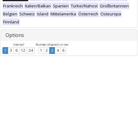
Frankreich
Italien/Balkan
Spanien
Türkei/Nahost
Großbritannien
Belgien
Schweiz
Island
Mittelamerika
Österreich
Osteuropa
Finnland
Options
Intervall
Number of panels in row
1
3
6
12
24
1
2
3
4
6