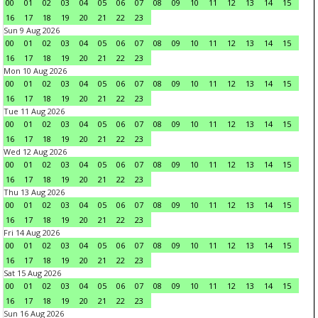
00
01
02
03
04
05
06
07
08
09
10
11
12
13
14
15
16
17
18
19
20
21
22
23
Sun 9 Aug 2026
00
01
02
03
04
05
06
07
08
09
10
11
12
13
14
15
16
17
18
19
20
21
22
23
Mon 10 Aug 2026
00
01
02
03
04
05
06
07
08
09
10
11
12
13
14
15
16
17
18
19
20
21
22
23
Tue 11 Aug 2026
00
01
02
03
04
05
06
07
08
09
10
11
12
13
14
15
16
17
18
19
20
21
22
23
Wed 12 Aug 2026
00
01
02
03
04
05
06
07
08
09
10
11
12
13
14
15
16
17
18
19
20
21
22
23
Thu 13 Aug 2026
00
01
02
03
04
05
06
07
08
09
10
11
12
13
14
15
16
17
18
19
20
21
22
23
Fri 14 Aug 2026
00
01
02
03
04
05
06
07
08
09
10
11
12
13
14
15
16
17
18
19
20
21
22
23
Sat 15 Aug 2026
00
01
02
03
04
05
06
07
08
09
10
11
12
13
14
15
16
17
18
19
20
21
22
23
Sun 16 Aug 2026