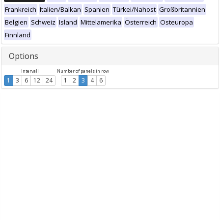
Frankreich
Italien/Balkan
Spanien
Türkei/Nahost
Großbritannien
Belgien
Schweiz
Island
Mittelamerika
Österreich
Osteuropa
Finnland
Options
Intervall
Number of panels in row
1
3
6
12
24
1
2
3
4
6