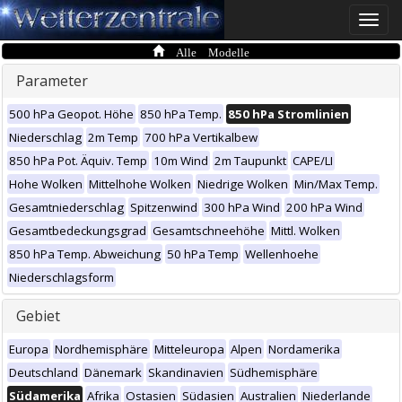
Toggle
naviga
Alle Modelle
Parameter
500 hPa Geopot. Höhe
850 hPa Temp.
850 hPa Stromlinien
Niederschlag
2m Temp
700 hPa Vertikalbew
850 hPa Pot. Äquiv. Temp
10m Wind
2m Taupunkt
CAPE/LI
Hohe Wolken
Mittelhohe Wolken
Niedrige Wolken
Min/Max Temp.
Gesamtniederschlag
Spitzenwind
300 hPa Wind
200 hPa Wind
Gesamtbedeckungsgrad
Gesamtschneehöhe
Mittl. Wolken
850 hPa Temp. Abweichung
50 hPa Temp
Wellenhoehe
Niederschlagsform
Gebiet
Europa
Nordhemisphäre
Mitteleuropa
Alpen
Nordamerika
Deutschland
Dänemark
Skandinavien
Südhemisphäre
Südamerika
Afrika
Ostasien
Südasien
Australien
Niederlande