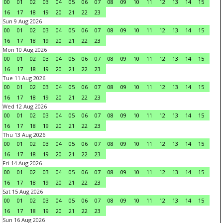
00
01
02
03
04
05
06
07
08
09
10
11
12
13
14
15
16
17
18
19
20
21
22
23
Sun 9 Aug 2026
00
01
02
03
04
05
06
07
08
09
10
11
12
13
14
15
16
17
18
19
20
21
22
23
Mon 10 Aug 2026
00
01
02
03
04
05
06
07
08
09
10
11
12
13
14
15
16
17
18
19
20
21
22
23
Tue 11 Aug 2026
00
01
02
03
04
05
06
07
08
09
10
11
12
13
14
15
16
17
18
19
20
21
22
23
Wed 12 Aug 2026
00
01
02
03
04
05
06
07
08
09
10
11
12
13
14
15
16
17
18
19
20
21
22
23
Thu 13 Aug 2026
00
01
02
03
04
05
06
07
08
09
10
11
12
13
14
15
16
17
18
19
20
21
22
23
Fri 14 Aug 2026
00
01
02
03
04
05
06
07
08
09
10
11
12
13
14
15
16
17
18
19
20
21
22
23
Sat 15 Aug 2026
00
01
02
03
04
05
06
07
08
09
10
11
12
13
14
15
16
17
18
19
20
21
22
23
Sun 16 Aug 2026