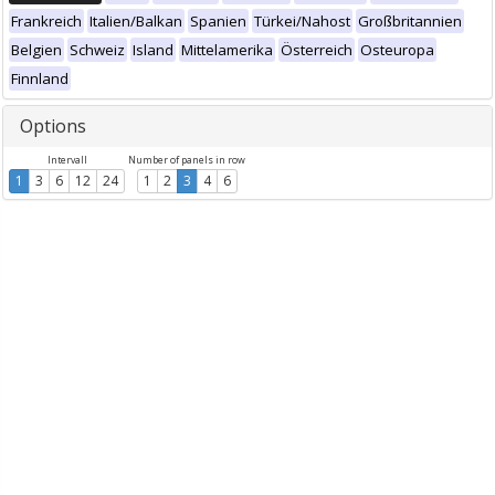
Frankreich
Italien/Balkan
Spanien
Türkei/Nahost
Großbritannien
Belgien
Schweiz
Island
Mittelamerika
Österreich
Osteuropa
Finnland
Options
Intervall
Number of panels in row
1
3
6
12
24
1
2
3
4
6