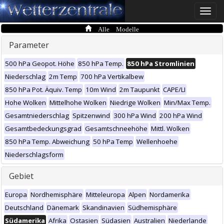
Toggle
naviga
Alle Modelle
Parameter
500 hPa Geopot. Höhe
850 hPa Temp.
850 hPa Stromlinien
Niederschlag
2m Temp
700 hPa Vertikalbew
850 hPa Pot. Äquiv. Temp
10m Wind
2m Taupunkt
CAPE/LI
Hohe Wolken
Mittelhohe Wolken
Niedrige Wolken
Min/Max Temp.
Gesamtniederschlag
Spitzenwind
300 hPa Wind
200 hPa Wind
Gesamtbedeckungsgrad
Gesamtschneehöhe
Mittl. Wolken
850 hPa Temp. Abweichung
50 hPa Temp
Wellenhoehe
Niederschlagsform
Gebiet
Europa
Nordhemisphäre
Mitteleuropa
Alpen
Nordamerika
Deutschland
Dänemark
Skandinavien
Südhemisphäre
Südamerika
Afrika
Ostasien
Südasien
Australien
Niederlande