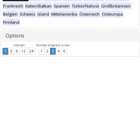
Frankreich
Italien/Balkan
Spanien
Türkei/Nahost
Großbritannien
Belgien
Schweiz
Island
Mittelamerika
Österreich
Osteuropa
Finnland
Options
Intervall
Number of panels in row
1
3
6
12
24
1
2
3
4
6