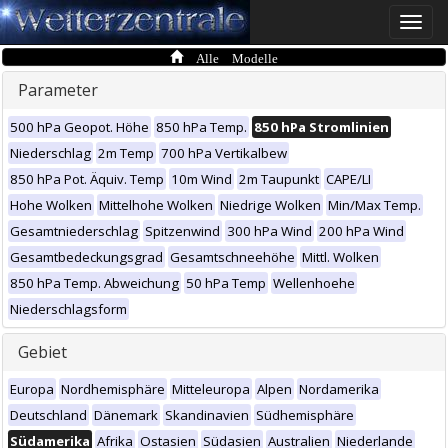
Toggle
naviga
Alle Modelle
Parameter
500 hPa Geopot. Höhe
850 hPa Temp.
850 hPa Stromlinien
Niederschlag
2m Temp
700 hPa Vertikalbew
850 hPa Pot. Äquiv. Temp
10m Wind
2m Taupunkt
CAPE/LI
Hohe Wolken
Mittelhohe Wolken
Niedrige Wolken
Min/Max Temp.
Gesamtniederschlag
Spitzenwind
300 hPa Wind
200 hPa Wind
Gesamtbedeckungsgrad
Gesamtschneehöhe
Mittl. Wolken
850 hPa Temp. Abweichung
50 hPa Temp
Wellenhoehe
Niederschlagsform
Gebiet
Europa
Nordhemisphäre
Mitteleuropa
Alpen
Nordamerika
Deutschland
Dänemark
Skandinavien
Südhemisphäre
Südamerika
Afrika
Ostasien
Südasien
Australien
Niederlande