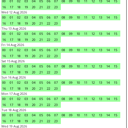
00
01
02
03
04
05
06
07
08
09
10
11
12
13
14
15
16
17
18
19
20
21
22
23
Wed 12 Aug 2026
00
01
02
03
04
05
06
07
08
09
10
11
12
13
14
15
16
17
18
19
20
21
22
23
Thu 13 Aug 2026
00
01
02
03
04
05
06
07
08
09
10
11
12
13
14
15
16
17
18
19
20
21
22
23
Fri 14 Aug 2026
00
01
02
03
04
05
06
07
08
09
10
11
12
13
14
15
16
17
18
19
20
21
22
23
Sat 15 Aug 2026
00
01
02
03
04
05
06
07
08
09
10
11
12
13
14
15
16
17
18
19
20
21
22
23
Sun 16 Aug 2026
00
01
02
03
04
05
06
07
08
09
10
11
12
13
14
15
16
17
18
19
20
21
22
23
Mon 17 Aug 2026
00
01
02
03
04
05
06
07
08
09
10
11
12
13
14
15
16
17
18
19
20
21
22
23
Tue 18 Aug 2026
00
01
02
03
04
05
06
07
08
09
10
11
12
13
14
15
16
17
18
19
20
21
22
23
Wed 19 Aug 2026