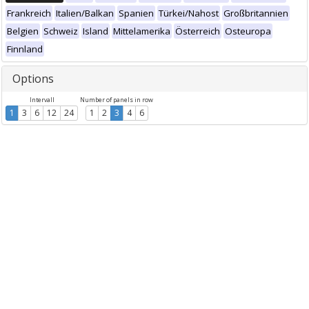
Frankreich
Italien/Balkan
Spanien
Türkei/Nahost
Großbritannien
Belgien
Schweiz
Island
Mittelamerika
Österreich
Osteuropa
Finnland
Options
Intervall
Number of panels in row
1
3
6
12
24
1
2
3
4
6