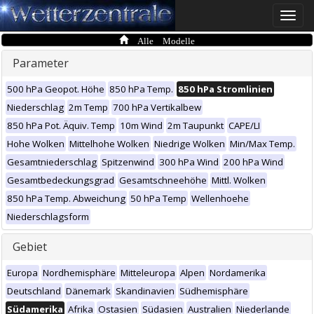
Toggle
naviga
Alle Modelle
Parameter
500 hPa Geopot. Höhe
850 hPa Temp.
850 hPa Stromlinien
Niederschlag
2m Temp
700 hPa Vertikalbew
850 hPa Pot. Äquiv. Temp
10m Wind
2m Taupunkt
CAPE/LI
Hohe Wolken
Mittelhohe Wolken
Niedrige Wolken
Min/Max Temp.
Gesamtniederschlag
Spitzenwind
300 hPa Wind
200 hPa Wind
Gesamtbedeckungsgrad
Gesamtschneehöhe
Mittl. Wolken
850 hPa Temp. Abweichung
50 hPa Temp
Wellenhoehe
Niederschlagsform
Gebiet
Europa
Nordhemisphäre
Mitteleuropa
Alpen
Nordamerika
Deutschland
Dänemark
Skandinavien
Südhemisphäre
Südamerika
Afrika
Ostasien
Südasien
Australien
Niederlande