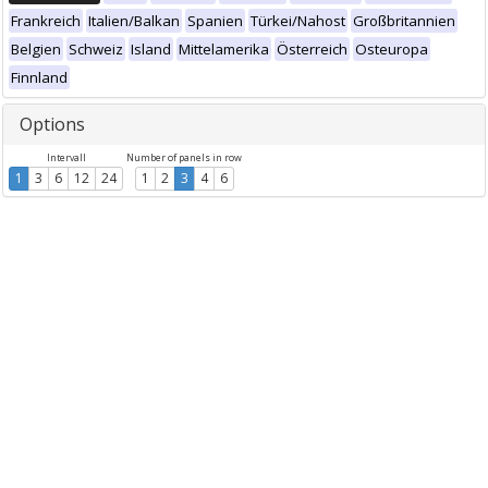
Frankreich
Italien/Balkan
Spanien
Türkei/Nahost
Großbritannien
Belgien
Schweiz
Island
Mittelamerika
Österreich
Osteuropa
Finnland
Options
Intervall
Number of panels in row
1
3
6
12
24
1
2
3
4
6