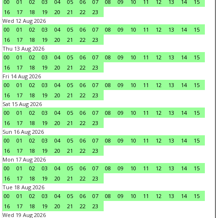
00
01
02
03
04
05
06
07
08
09
10
11
12
13
14
15
16
17
18
19
20
21
22
23
Wed 12 Aug 2026
00
01
02
03
04
05
06
07
08
09
10
11
12
13
14
15
16
17
18
19
20
21
22
23
Thu 13 Aug 2026
00
01
02
03
04
05
06
07
08
09
10
11
12
13
14
15
16
17
18
19
20
21
22
23
Fri 14 Aug 2026
00
01
02
03
04
05
06
07
08
09
10
11
12
13
14
15
16
17
18
19
20
21
22
23
Sat 15 Aug 2026
00
01
02
03
04
05
06
07
08
09
10
11
12
13
14
15
16
17
18
19
20
21
22
23
Sun 16 Aug 2026
00
01
02
03
04
05
06
07
08
09
10
11
12
13
14
15
16
17
18
19
20
21
22
23
Mon 17 Aug 2026
00
01
02
03
04
05
06
07
08
09
10
11
12
13
14
15
16
17
18
19
20
21
22
23
Tue 18 Aug 2026
00
01
02
03
04
05
06
07
08
09
10
11
12
13
14
15
16
17
18
19
20
21
22
23
Wed 19 Aug 2026