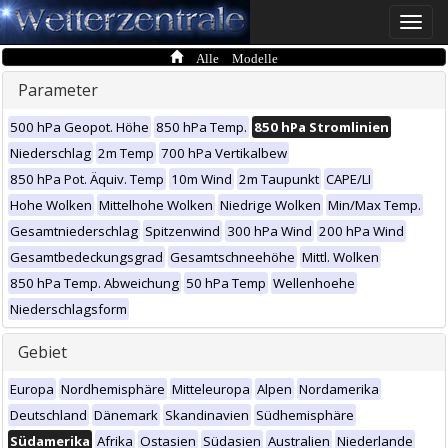
Toggle
naviga
Alle Modelle
Parameter
500 hPa Geopot. Höhe
850 hPa Temp.
850 hPa Stromlinien
Niederschlag
2m Temp
700 hPa Vertikalbew
850 hPa Pot. Äquiv. Temp
10m Wind
2m Taupunkt
CAPE/LI
Hohe Wolken
Mittelhohe Wolken
Niedrige Wolken
Min/Max Temp.
Gesamtniederschlag
Spitzenwind
300 hPa Wind
200 hPa Wind
Gesamtbedeckungsgrad
Gesamtschneehöhe
Mittl. Wolken
850 hPa Temp. Abweichung
50 hPa Temp
Wellenhoehe
Niederschlagsform
Gebiet
Europa
Nordhemisphäre
Mitteleuropa
Alpen
Nordamerika
Deutschland
Dänemark
Skandinavien
Südhemisphäre
Südamerika
Afrika
Ostasien
Südasien
Australien
Niederlande