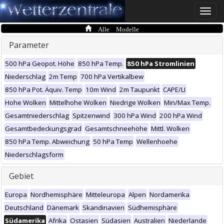
Toggle
naviga
Alle Modelle
Parameter
500 hPa Geopot. Höhe
850 hPa Temp.
850 hPa Stromlinien
Niederschlag
2m Temp
700 hPa Vertikalbew
850 hPa Pot. Äquiv. Temp
10m Wind
2m Taupunkt
CAPE/LI
Hohe Wolken
Mittelhohe Wolken
Niedrige Wolken
Min/Max Temp.
Gesamtniederschlag
Spitzenwind
300 hPa Wind
200 hPa Wind
Gesamtbedeckungsgrad
Gesamtschneehöhe
Mittl. Wolken
850 hPa Temp. Abweichung
50 hPa Temp
Wellenhoehe
Niederschlagsform
Gebiet
Europa
Nordhemisphäre
Mitteleuropa
Alpen
Nordamerika
Deutschland
Dänemark
Skandinavien
Südhemisphäre
Südamerika
Afrika
Ostasien
Südasien
Australien
Niederlande