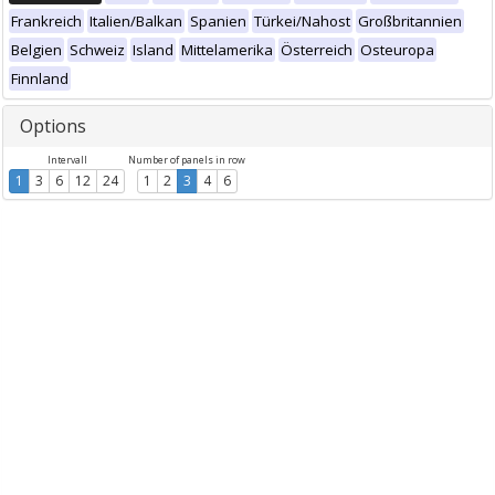
Frankreich
Italien/Balkan
Spanien
Türkei/Nahost
Großbritannien
Belgien
Schweiz
Island
Mittelamerika
Österreich
Osteuropa
Finnland
Options
Intervall
Number of panels in row
1
3
6
12
24
1
2
3
4
6