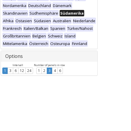
Nordamerika
Deutschland
Dänemark
Skandinavien
Südhemisphäre
Südamerika
Afrika
Ostasien
Südasien
Australien
Niederlande
Frankreich
Italien/Balkan
Spanien
Türkei/Nahost
Großbritannien
Belgien
Schweiz
Island
Mittelamerika
Österreich
Osteuropa
Finnland
Options
Intervall
Number of panels in row
1
3
6
12
24
1
2
3
4
6