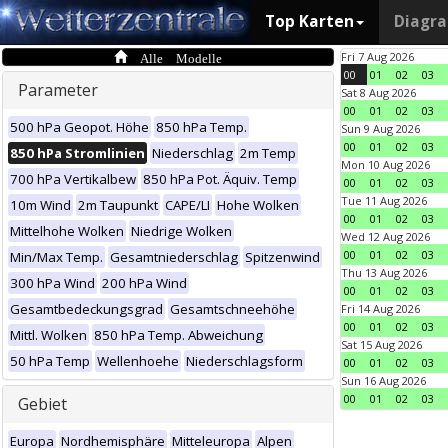
Top Karten
Diagr
Alle Modelle
Fri 7 Aug 2026
00
01
02
03
Parameter
Sat 8 Aug 2026
00
01
02
03
500 hPa Geopot. Höhe
850 hPa Temp.
Sun 9 Aug 2026
00
01
02
03
850 hPa Stromlinien
Niederschlag
2m Temp
Mon 10 Aug 2026
700 hPa Vertikalbew
850 hPa Pot. Äquiv. Temp
00
01
02
03
Tue 11 Aug 2026
10m Wind
2m Taupunkt
CAPE/LI
Hohe Wolken
00
01
02
03
Mittelhohe Wolken
Niedrige Wolken
Wed 12 Aug 2026
00
01
02
03
Min/Max Temp.
Gesamtniederschlag
Spitzenwind
Thu 13 Aug 2026
300 hPa Wind
200 hPa Wind
00
01
02
03
Gesamtbedeckungsgrad
Gesamtschneehöhe
Fri 14 Aug 2026
00
01
02
03
Mittl. Wolken
850 hPa Temp. Abweichung
Sat 15 Aug 2026
50 hPa Temp
Wellenhoehe
Niederschlagsform
00
01
02
03
Sun 16 Aug 2026
00
01
02
03
Gebiet
Europa
Nordhemisphäre
Mitteleuropa
Alpen