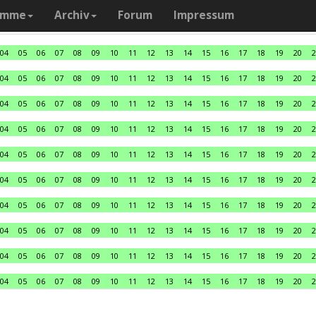
amme
Archiv
Forum
Impressum
04
05
06
07
08
09
10
11
12
13
14
15
16
17
18
19
20
2
04
05
06
07
08
09
10
11
12
13
14
15
16
17
18
19
20
2
04
05
06
07
08
09
10
11
12
13
14
15
16
17
18
19
20
2
04
05
06
07
08
09
10
11
12
13
14
15
16
17
18
19
20
2
04
05
06
07
08
09
10
11
12
13
14
15
16
17
18
19
20
2
04
05
06
07
08
09
10
11
12
13
14
15
16
17
18
19
20
2
04
05
06
07
08
09
10
11
12
13
14
15
16
17
18
19
20
2
04
05
06
07
08
09
10
11
12
13
14
15
16
17
18
19
20
2
04
05
06
07
08
09
10
11
12
13
14
15
16
17
18
19
20
2
04
05
06
07
08
09
10
11
12
13
14
15
16
17
18
19
20
2