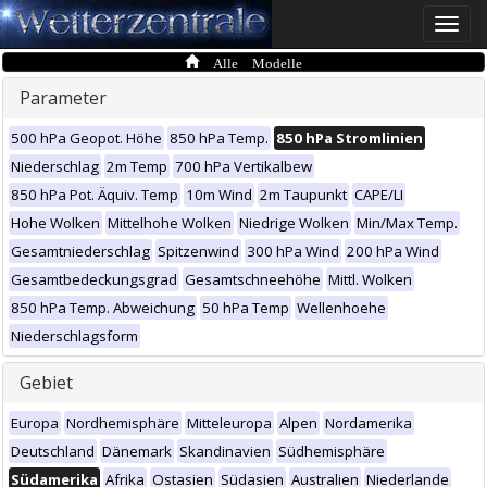
Toggle
naviga
Alle Modelle
Parameter
500 hPa Geopot. Höhe
850 hPa Temp.
850 hPa Stromlinien
Niederschlag
2m Temp
700 hPa Vertikalbew
850 hPa Pot. Äquiv. Temp
10m Wind
2m Taupunkt
CAPE/LI
Hohe Wolken
Mittelhohe Wolken
Niedrige Wolken
Min/Max Temp.
Gesamtniederschlag
Spitzenwind
300 hPa Wind
200 hPa Wind
Gesamtbedeckungsgrad
Gesamtschneehöhe
Mittl. Wolken
850 hPa Temp. Abweichung
50 hPa Temp
Wellenhoehe
Niederschlagsform
Gebiet
Europa
Nordhemisphäre
Mitteleuropa
Alpen
Nordamerika
Deutschland
Dänemark
Skandinavien
Südhemisphäre
Südamerika
Afrika
Ostasien
Südasien
Australien
Niederlande