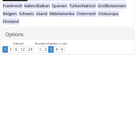
Frankreich
Italien/Balkan
Spanien
Türkei/Nahost
Großbritannien
Belgien
Schweiz
Island
Mittelamerika
Österreich
Osteuropa
Finnland
Options
Intervall
Number of panels in row
1
3
6
12
24
1
2
3
4
6