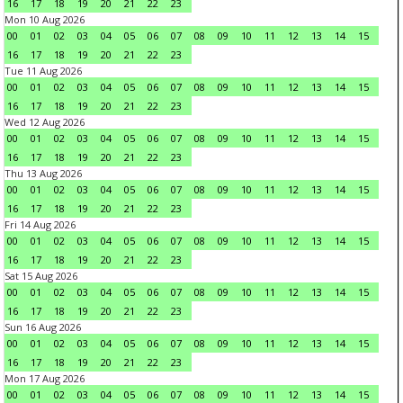
16
17
18
19
20
21
22
23
Mon 10 Aug 2026
00
01
02
03
04
05
06
07
08
09
10
11
12
13
14
15
16
17
18
19
20
21
22
23
Tue 11 Aug 2026
00
01
02
03
04
05
06
07
08
09
10
11
12
13
14
15
16
17
18
19
20
21
22
23
Wed 12 Aug 2026
00
01
02
03
04
05
06
07
08
09
10
11
12
13
14
15
16
17
18
19
20
21
22
23
Thu 13 Aug 2026
00
01
02
03
04
05
06
07
08
09
10
11
12
13
14
15
16
17
18
19
20
21
22
23
Fri 14 Aug 2026
00
01
02
03
04
05
06
07
08
09
10
11
12
13
14
15
16
17
18
19
20
21
22
23
Sat 15 Aug 2026
00
01
02
03
04
05
06
07
08
09
10
11
12
13
14
15
16
17
18
19
20
21
22
23
Sun 16 Aug 2026
00
01
02
03
04
05
06
07
08
09
10
11
12
13
14
15
16
17
18
19
20
21
22
23
Mon 17 Aug 2026
00
01
02
03
04
05
06
07
08
09
10
11
12
13
14
15