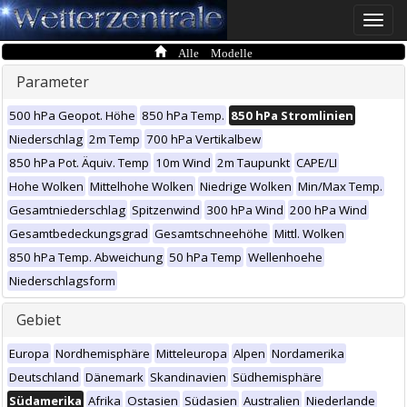
Toggle
naviga
Alle Modelle
Parameter
500 hPa Geopot. Höhe
850 hPa Temp.
850 hPa Stromlinien
Niederschlag
2m Temp
700 hPa Vertikalbew
850 hPa Pot. Äquiv. Temp
10m Wind
2m Taupunkt
CAPE/LI
Hohe Wolken
Mittelhohe Wolken
Niedrige Wolken
Min/Max Temp.
Gesamtniederschlag
Spitzenwind
300 hPa Wind
200 hPa Wind
Gesamtbedeckungsgrad
Gesamtschneehöhe
Mittl. Wolken
850 hPa Temp. Abweichung
50 hPa Temp
Wellenhoehe
Niederschlagsform
Gebiet
Europa
Nordhemisphäre
Mitteleuropa
Alpen
Nordamerika
Deutschland
Dänemark
Skandinavien
Südhemisphäre
Südamerika
Afrika
Ostasien
Südasien
Australien
Niederlande