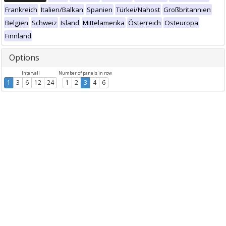
Frankreich
Italien/Balkan
Spanien
Türkei/Nahost
Großbritannien
Belgien
Schweiz
Island
Mittelamerika
Österreich
Osteuropa
Finnland
Options
Intervall
Number of panels in row
1
3
6
12
24
1
2
3
4
6