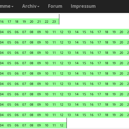
amme
Archiv
Forum
Impressum
16
17
18
19
20
21
22
23
04
05
06
07
08
09
10
11
12
13
14
15
16
17
18
19
20
2
04
05
06
07
08
09
10
11
12
13
14
15
16
17
18
19
20
2
04
05
06
07
08
09
10
11
12
13
14
15
16
17
18
19
20
2
04
05
06
07
08
09
10
11
12
13
14
15
16
17
18
19
20
2
04
05
06
07
08
09
10
11
12
13
14
15
16
17
18
19
20
2
04
05
06
07
08
09
10
11
12
13
14
15
16
17
18
19
20
2
04
05
06
07
08
09
10
11
12
13
14
15
16
17
18
19
20
2
04
05
06
07
08
09
10
11
12
13
14
15
16
17
18
19
20
2
04
05
06
07
08
09
10
11
12
13
14
15
16
17
18
19
20
2
04
05
06
07
08
09
10
11
12