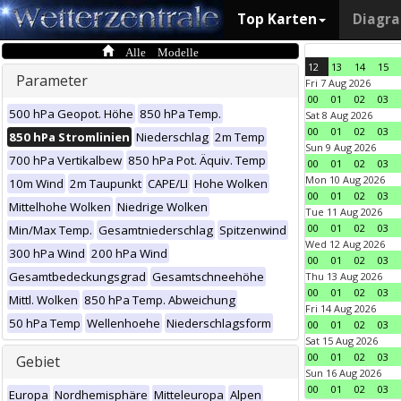
Top Karten
Diagr
Alle Modelle
12
13
14
15
Parameter
Fri 7 Aug 2026
00
01
02
03
500 hPa Geopot. Höhe
850 hPa Temp.
Sat 8 Aug 2026
00
01
02
03
850 hPa Stromlinien
Niederschlag
2m Temp
Sun 9 Aug 2026
700 hPa Vertikalbew
850 hPa Pot. Äquiv. Temp
00
01
02
03
Mon 10 Aug 2026
10m Wind
2m Taupunkt
CAPE/LI
Hohe Wolken
00
01
02
03
Mittelhohe Wolken
Niedrige Wolken
Tue 11 Aug 2026
00
01
02
03
Min/Max Temp.
Gesamtniederschlag
Spitzenwind
Wed 12 Aug 2026
300 hPa Wind
200 hPa Wind
00
01
02
03
Gesamtbedeckungsgrad
Gesamtschneehöhe
Thu 13 Aug 2026
00
01
02
03
Mittl. Wolken
850 hPa Temp. Abweichung
Fri 14 Aug 2026
50 hPa Temp
Wellenhoehe
Niederschlagsform
00
01
02
03
Sat 15 Aug 2026
00
01
02
03
Gebiet
Sun 16 Aug 2026
00
01
02
03
Europa
Nordhemisphäre
Mitteleuropa
Alpen