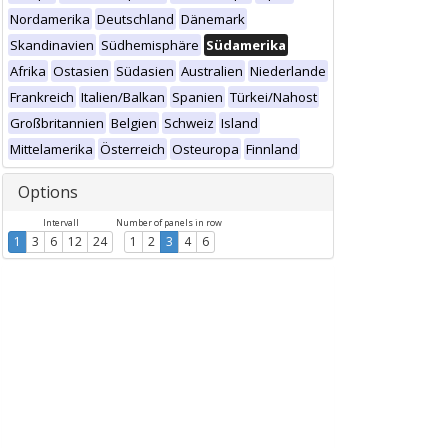
Nordamerika
Deutschland
Dänemark
Skandinavien
Südhemisphäre
Südamerika
Afrika
Ostasien
Südasien
Australien
Niederlande
Frankreich
Italien/Balkan
Spanien
Türkei/Nahost
Großbritannien
Belgien
Schweiz
Island
Mittelamerika
Österreich
Osteuropa
Finnland
Options
Intervall
Number of panels in row
1
3
6
12
24
1
2
3
4
6