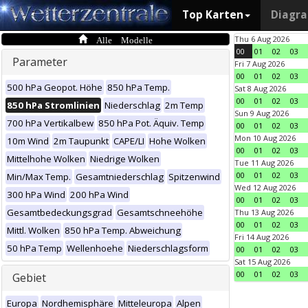
Top Karten
Diagr
Alle Modelle
Thu 6 Aug 2026
00
01
02
03
Parameter
Fri 7 Aug 2026
00
01
02
03
500 hPa Geopot. Höhe
850 hPa Temp.
Sat 8 Aug 2026
00
01
02
03
850 hPa Stromlinien
Niederschlag
2m Temp
Sun 9 Aug 2026
700 hPa Vertikalbew
850 hPa Pot. Äquiv. Temp
00
01
02
03
Mon 10 Aug 2026
10m Wind
2m Taupunkt
CAPE/LI
Hohe Wolken
00
01
02
03
Mittelhohe Wolken
Niedrige Wolken
Tue 11 Aug 2026
00
01
02
03
Min/Max Temp.
Gesamtniederschlag
Spitzenwind
Wed 12 Aug 2026
300 hPa Wind
200 hPa Wind
00
01
02
03
Gesamtbedeckungsgrad
Gesamtschneehöhe
Thu 13 Aug 2026
00
01
02
03
Mittl. Wolken
850 hPa Temp. Abweichung
Fri 14 Aug 2026
50 hPa Temp
Wellenhoehe
Niederschlagsform
00
01
02
03
Sat 15 Aug 2026
00
01
02
03
Gebiet
Europa
Nordhemisphäre
Mitteleuropa
Alpen