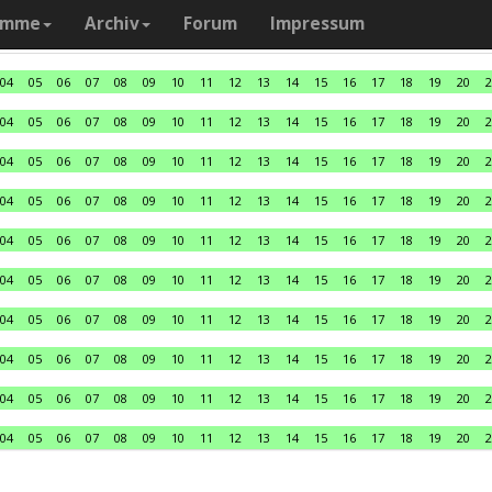
amme
Archiv
Forum
Impressum
04
05
06
07
08
09
10
11
12
13
14
15
16
17
18
19
20
2
04
05
06
07
08
09
10
11
12
13
14
15
16
17
18
19
20
2
04
05
06
07
08
09
10
11
12
13
14
15
16
17
18
19
20
2
04
05
06
07
08
09
10
11
12
13
14
15
16
17
18
19
20
2
04
05
06
07
08
09
10
11
12
13
14
15
16
17
18
19
20
2
04
05
06
07
08
09
10
11
12
13
14
15
16
17
18
19
20
2
04
05
06
07
08
09
10
11
12
13
14
15
16
17
18
19
20
2
04
05
06
07
08
09
10
11
12
13
14
15
16
17
18
19
20
2
04
05
06
07
08
09
10
11
12
13
14
15
16
17
18
19
20
2
04
05
06
07
08
09
10
11
12
13
14
15
16
17
18
19
20
2