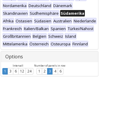
Nordamerika
Deutschland
Dänemark
Skandinavien
Südhemisphäre
Südamerika
Afrika
Ostasien
Südasien
Australien
Niederlande
Frankreich
Italien/Balkan
Spanien
Türkei/Nahost
Großbritannien
Belgien
Schweiz
Island
Mittelamerika
Österreich
Osteuropa
Finnland
Options
Intervall
Number of panels in row
1
3
6
12
24
1
2
3
4
6