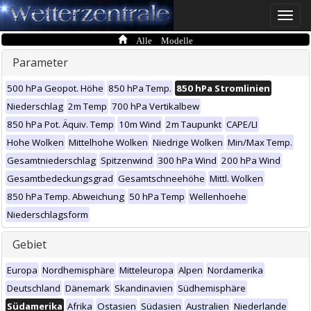
Toggle
naviga
Alle Modelle
Parameter
500 hPa Geopot. Höhe
850 hPa Temp.
850 hPa Stromlinien
Niederschlag
2m Temp
700 hPa Vertikalbew
850 hPa Pot. Äquiv. Temp
10m Wind
2m Taupunkt
CAPE/LI
Hohe Wolken
Mittelhohe Wolken
Niedrige Wolken
Min/Max Temp.
Gesamtniederschlag
Spitzenwind
300 hPa Wind
200 hPa Wind
Gesamtbedeckungsgrad
Gesamtschneehöhe
Mittl. Wolken
850 hPa Temp. Abweichung
50 hPa Temp
Wellenhoehe
Niederschlagsform
Gebiet
Europa
Nordhemisphäre
Mitteleuropa
Alpen
Nordamerika
Deutschland
Dänemark
Skandinavien
Südhemisphäre
Südamerika
Afrika
Ostasien
Südasien
Australien
Niederlande