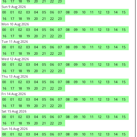
16
17
18
19
20
21
22
23
Sun 9 Aug 2026
00
01
02
03
04
05
06
07
08
09
10
11
12
13
14
15
16
17
18
19
20
21
22
23
Mon 10 Aug 2026
00
01
02
03
04
05
06
07
08
09
10
11
12
13
14
15
16
17
18
19
20
21
22
23
Tue 11 Aug 2026
00
01
02
03
04
05
06
07
08
09
10
11
12
13
14
15
16
17
18
19
20
21
22
23
Wed 12 Aug 2026
00
01
02
03
04
05
06
07
08
09
10
11
12
13
14
15
16
17
18
19
20
21
22
23
Thu 13 Aug 2026
00
01
02
03
04
05
06
07
08
09
10
11
12
13
14
15
16
17
18
19
20
21
22
23
Fri 14 Aug 2026
00
01
02
03
04
05
06
07
08
09
10
11
12
13
14
15
16
17
18
19
20
21
22
23
Sat 15 Aug 2026
00
01
02
03
04
05
06
07
08
09
10
11
12
13
14
15
16
17
18
19
20
21
22
23
Sun 16 Aug 2026
00
01
02
03
04
05
06
07
08
09
10
11
12
13
14
15