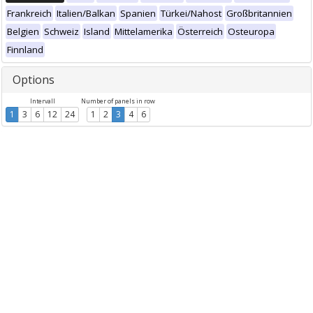
Frankreich
Italien/Balkan
Spanien
Türkei/Nahost
Großbritannien
Belgien
Schweiz
Island
Mittelamerika
Österreich
Osteuropa
Finnland
Options
Intervall
Number of panels in row
1
3
6
12
24
1
2
3
4
6