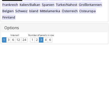
Frankreich
Italien/Balkan
Spanien
Türkei/Nahost
Großbritannien
Belgien
Schweiz
Island
Mittelamerika
Österreich
Osteuropa
Finnland
Options
Intervall
Number of panels in row
1
3
6
12
24
1
2
3
4
6