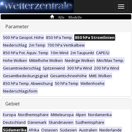
Toggle
naviga
Alle Modelle
Parameter
500 hPa Geopot. Höhe
850 hPa Temp.
850 hPa Stromlinien
Niederschlag
2m Temp
700 hPa Vertikalbew
850 hPa Pot. Äquiv. Temp
10m Wind
2m Taupunkt
CAPE/LI
Hohe Wolken
Mittelhohe Wolken
Niedrige Wolken
Min/Max Temp.
Gesamtniederschlag
Spitzenwind
300 hPa Wind
200 hPa Wind
Gesamtbedeckungsgrad
Gesamtschneehöhe
Mittl. Wolken
850 hPa Temp. Abweichung
50 hPa Temp
Wellenhoehe
Niederschlagsform
Gebiet
Europa
Nordhemisphäre
Mitteleuropa
Alpen
Nordamerika
Deutschland
Dänemark
Skandinavien
Südhemisphäre
Südamerika
Afrika
Ostasien
Südasien
Australien
Niederlande