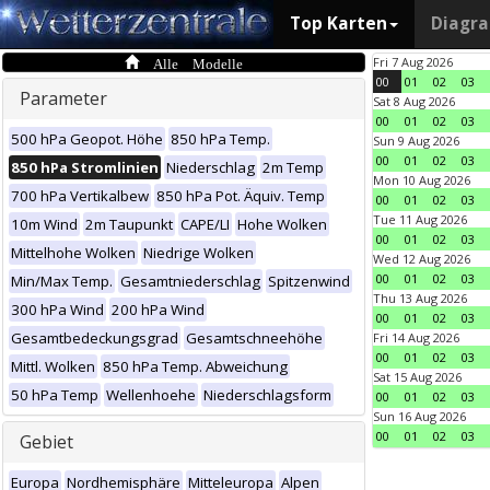
Top Karten
Diagr
Alle Modelle
Fri 7 Aug 2026
00
01
02
03
Parameter
Sat 8 Aug 2026
00
01
02
03
500 hPa Geopot. Höhe
850 hPa Temp.
Sun 9 Aug 2026
00
01
02
03
850 hPa Stromlinien
Niederschlag
2m Temp
Mon 10 Aug 2026
700 hPa Vertikalbew
850 hPa Pot. Äquiv. Temp
00
01
02
03
Tue 11 Aug 2026
10m Wind
2m Taupunkt
CAPE/LI
Hohe Wolken
00
01
02
03
Mittelhohe Wolken
Niedrige Wolken
Wed 12 Aug 2026
00
01
02
03
Min/Max Temp.
Gesamtniederschlag
Spitzenwind
Thu 13 Aug 2026
300 hPa Wind
200 hPa Wind
00
01
02
03
Gesamtbedeckungsgrad
Gesamtschneehöhe
Fri 14 Aug 2026
00
01
02
03
Mittl. Wolken
850 hPa Temp. Abweichung
Sat 15 Aug 2026
50 hPa Temp
Wellenhoehe
Niederschlagsform
00
01
02
03
Sun 16 Aug 2026
00
01
02
03
Gebiet
Europa
Nordhemisphäre
Mitteleuropa
Alpen