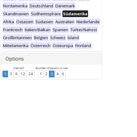
Nordamerika
Deutschland
Dänemark
Skandinavien
Südhemisphäre
Südamerika
Afrika
Ostasien
Südasien
Australien
Niederlande
Frankreich
Italien/Balkan
Spanien
Türkei/Nahost
Großbritannien
Belgien
Schweiz
Island
Mittelamerika
Österreich
Osteuropa
Finnland
Options
Intervall
Number of panels in row
1
3
6
12
24
1
2
3
4
6