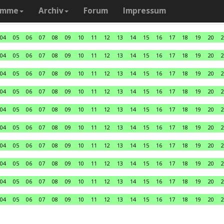
amme
Archiv
Forum
Impressum
04
05
06
07
08
09
10
11
12
13
14
15
16
17
18
19
20
2
04
05
06
07
08
09
10
11
12
13
14
15
16
17
18
19
20
2
04
05
06
07
08
09
10
11
12
13
14
15
16
17
18
19
20
2
04
05
06
07
08
09
10
11
12
13
14
15
16
17
18
19
20
2
04
05
06
07
08
09
10
11
12
13
14
15
16
17
18
19
20
2
04
05
06
07
08
09
10
11
12
13
14
15
16
17
18
19
20
2
04
05
06
07
08
09
10
11
12
13
14
15
16
17
18
19
20
2
04
05
06
07
08
09
10
11
12
13
14
15
16
17
18
19
20
2
04
05
06
07
08
09
10
11
12
13
14
15
16
17
18
19
20
2
04
05
06
07
08
09
10
11
12
13
14
15
16
17
18
19
20
2