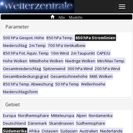
Toggle
naviga
Alle Modelle
Parameter
500 hPa Geopot. Höhe
850 hPa Temp.
850 hPa Stromlinien
Niederschlag
2m Temp
700 hPa Vertikalbew
850 hPa Pot. Äquiv. Temp
10m Wind
2m Taupunkt
CAPE/LI
Hohe Wolken
Mittelhohe Wolken
Niedrige Wolken
Min/Max Temp.
Gesamtniederschlag
Spitzenwind
300 hPa Wind
200 hPa Wind
Gesamtbedeckungsgrad
Gesamtschneehöhe
Mittl. Wolken
850 hPa Temp. Abweichung
50 hPa Temp
Wellenhoehe
Niederschlagsform
Gebiet
Europa
Nordhemisphäre
Mitteleuropa
Alpen
Nordamerika
Deutschland
Dänemark
Skandinavien
Südhemisphäre
Südamerika
Afrika
Ostasien
Südasien
Australien
Niederlande