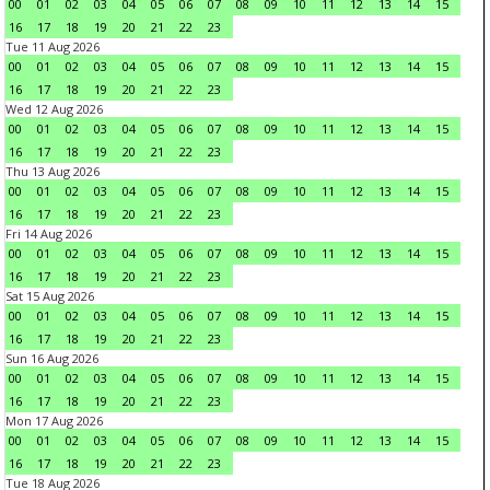
00
01
02
03
04
05
06
07
08
09
10
11
12
13
14
15
16
17
18
19
20
21
22
23
Tue 11 Aug 2026
00
01
02
03
04
05
06
07
08
09
10
11
12
13
14
15
16
17
18
19
20
21
22
23
Wed 12 Aug 2026
00
01
02
03
04
05
06
07
08
09
10
11
12
13
14
15
16
17
18
19
20
21
22
23
Thu 13 Aug 2026
00
01
02
03
04
05
06
07
08
09
10
11
12
13
14
15
16
17
18
19
20
21
22
23
Fri 14 Aug 2026
00
01
02
03
04
05
06
07
08
09
10
11
12
13
14
15
16
17
18
19
20
21
22
23
Sat 15 Aug 2026
00
01
02
03
04
05
06
07
08
09
10
11
12
13
14
15
16
17
18
19
20
21
22
23
Sun 16 Aug 2026
00
01
02
03
04
05
06
07
08
09
10
11
12
13
14
15
16
17
18
19
20
21
22
23
Mon 17 Aug 2026
00
01
02
03
04
05
06
07
08
09
10
11
12
13
14
15
16
17
18
19
20
21
22
23
Tue 18 Aug 2026