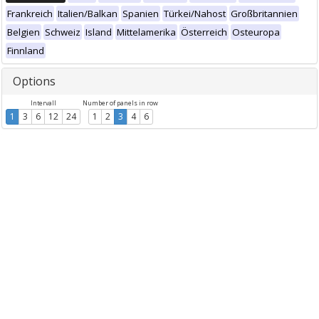
Frankreich
Italien/Balkan
Spanien
Türkei/Nahost
Großbritannien
Belgien
Schweiz
Island
Mittelamerika
Österreich
Osteuropa
Finnland
Options
Intervall
Number of panels in row
1
3
6
12
24
1
2
3
4
6