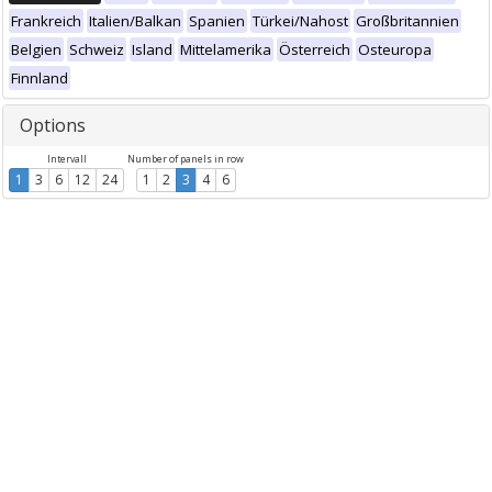
Frankreich
Italien/Balkan
Spanien
Türkei/Nahost
Großbritannien
Belgien
Schweiz
Island
Mittelamerika
Österreich
Osteuropa
Finnland
Options
Intervall
Number of panels in row
1
3
6
12
24
1
2
3
4
6