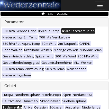
Toggle
naviga
Alle Modelle
Parameter
500 hPa Geopot. Höhe
850 hPa Temp.
850 hPa Stromlinien
Niederschlag
2m Temp
700 hPa Vertikalbew
850 hPa Pot. Äquiv. Temp
10m Wind
2m Taupunkt
CAPE/LI
Hohe Wolken
Mittelhohe Wolken
Niedrige Wolken
Min/Max Temp.
Gesamtniederschlag
Spitzenwind
300 hPa Wind
200 hPa Wind
Gesamtbedeckungsgrad
Gesamtschneehöhe
Mittl. Wolken
850 hPa Temp. Abweichung
50 hPa Temp
Wellenhoehe
Niederschlagsform
Gebiet
Europa
Nordhemisphäre
Mitteleuropa
Alpen
Nordamerika
Deutschland
Dänemark
Skandinavien
Südhemisphäre
Südamerika
Afrika
Ostasien
Südasien
Australien
Niederlande