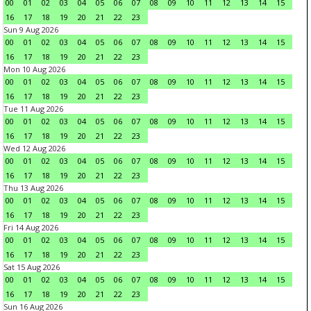
00
01
02
03
04
05
06
07
08
09
10
11
12
13
14
15
16
17
18
19
20
21
22
23
Sun 9 Aug 2026
00
01
02
03
04
05
06
07
08
09
10
11
12
13
14
15
16
17
18
19
20
21
22
23
Mon 10 Aug 2026
00
01
02
03
04
05
06
07
08
09
10
11
12
13
14
15
16
17
18
19
20
21
22
23
Tue 11 Aug 2026
00
01
02
03
04
05
06
07
08
09
10
11
12
13
14
15
16
17
18
19
20
21
22
23
Wed 12 Aug 2026
00
01
02
03
04
05
06
07
08
09
10
11
12
13
14
15
16
17
18
19
20
21
22
23
Thu 13 Aug 2026
00
01
02
03
04
05
06
07
08
09
10
11
12
13
14
15
16
17
18
19
20
21
22
23
Fri 14 Aug 2026
00
01
02
03
04
05
06
07
08
09
10
11
12
13
14
15
16
17
18
19
20
21
22
23
Sat 15 Aug 2026
00
01
02
03
04
05
06
07
08
09
10
11
12
13
14
15
16
17
18
19
20
21
22
23
Sun 16 Aug 2026