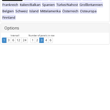
Frankreich
Italien/Balkan
Spanien
Türkei/Nahost
Großbritannien
Belgien
Schweiz
Island
Mittelamerika
Österreich
Osteuropa
Finnland
Options
Intervall
Number of panels in row
1
3
6
12
24
1
2
3
4
6