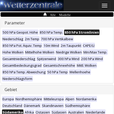
Toggle
naviga
Alle Modelle
Parameter
500 hPa Geopot. Höhe
850 hPa Temp.
850 hPa Stromlinien
Niederschlag
2m Temp
700 hPa Vertikalbew
850 hPa Pot. Äquiv. Temp
10m Wind
2m Taupunkt
CAPE/LI
Hohe Wolken
Mittelhohe Wolken
Niedrige Wolken
Min/Max Temp.
Gesamtniederschlag
Spitzenwind
300 hPa Wind
200 hPa Wind
Gesamtbedeckungsgrad
Gesamtschneehöhe
Mittl. Wolken
850 hPa Temp. Abweichung
50 hPa Temp
Wellenhoehe
Niederschlagsform
Gebiet
Europa
Nordhemisphäre
Mitteleuropa
Alpen
Nordamerika
Deutschland
Dänemark
Skandinavien
Südhemisphäre
Südamerika
Afrika
Ostasien
Südasien
Australien
Niederlande