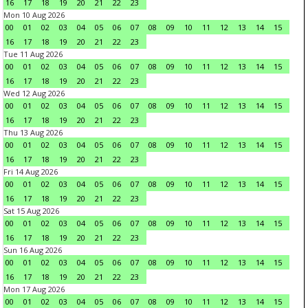
16
17
18
19
20
21
22
23
Mon 10 Aug 2026
00
01
02
03
04
05
06
07
08
09
10
11
12
13
14
15
16
17
18
19
20
21
22
23
Tue 11 Aug 2026
00
01
02
03
04
05
06
07
08
09
10
11
12
13
14
15
16
17
18
19
20
21
22
23
Wed 12 Aug 2026
00
01
02
03
04
05
06
07
08
09
10
11
12
13
14
15
16
17
18
19
20
21
22
23
Thu 13 Aug 2026
00
01
02
03
04
05
06
07
08
09
10
11
12
13
14
15
16
17
18
19
20
21
22
23
Fri 14 Aug 2026
00
01
02
03
04
05
06
07
08
09
10
11
12
13
14
15
16
17
18
19
20
21
22
23
Sat 15 Aug 2026
00
01
02
03
04
05
06
07
08
09
10
11
12
13
14
15
16
17
18
19
20
21
22
23
Sun 16 Aug 2026
00
01
02
03
04
05
06
07
08
09
10
11
12
13
14
15
16
17
18
19
20
21
22
23
Mon 17 Aug 2026
00
01
02
03
04
05
06
07
08
09
10
11
12
13
14
15