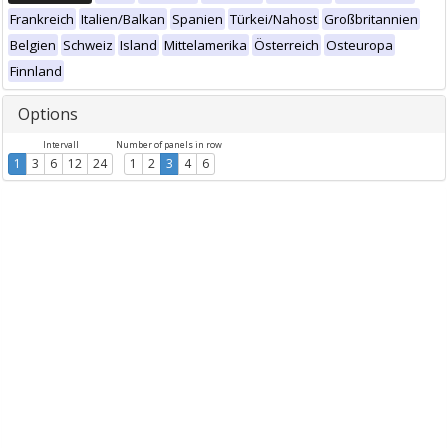
Frankreich
Italien/Balkan
Spanien
Türkei/Nahost
Großbritannien
Belgien
Schweiz
Island
Mittelamerika
Österreich
Osteuropa
Finnland
Options
Intervall
Number of panels in row
1
3
6
12
24
1
2
3
4
6