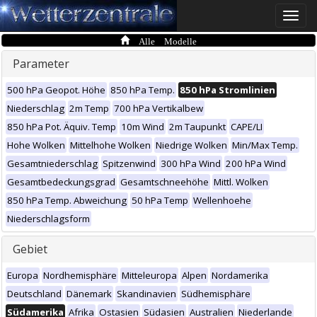
Toggle
naviga
Alle Modelle
Parameter
500 hPa Geopot. Höhe
850 hPa Temp.
850 hPa Stromlinien
Niederschlag
2m Temp
700 hPa Vertikalbew
850 hPa Pot. Äquiv. Temp
10m Wind
2m Taupunkt
CAPE/LI
Hohe Wolken
Mittelhohe Wolken
Niedrige Wolken
Min/Max Temp.
Gesamtniederschlag
Spitzenwind
300 hPa Wind
200 hPa Wind
Gesamtbedeckungsgrad
Gesamtschneehöhe
Mittl. Wolken
850 hPa Temp. Abweichung
50 hPa Temp
Wellenhoehe
Niederschlagsform
Gebiet
Europa
Nordhemisphäre
Mitteleuropa
Alpen
Nordamerika
Deutschland
Dänemark
Skandinavien
Südhemisphäre
Südamerika
Afrika
Ostasien
Südasien
Australien
Niederlande