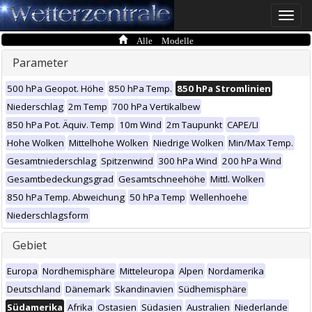
Toggle
naviga
Alle Modelle
Parameter
500 hPa Geopot. Höhe
850 hPa Temp.
850 hPa Stromlinien
Niederschlag
2m Temp
700 hPa Vertikalbew
850 hPa Pot. Äquiv. Temp
10m Wind
2m Taupunkt
CAPE/LI
Hohe Wolken
Mittelhohe Wolken
Niedrige Wolken
Min/Max Temp.
Gesamtniederschlag
Spitzenwind
300 hPa Wind
200 hPa Wind
Gesamtbedeckungsgrad
Gesamtschneehöhe
Mittl. Wolken
850 hPa Temp. Abweichung
50 hPa Temp
Wellenhoehe
Niederschlagsform
Gebiet
Europa
Nordhemisphäre
Mitteleuropa
Alpen
Nordamerika
Deutschland
Dänemark
Skandinavien
Südhemisphäre
Südamerika
Afrika
Ostasien
Südasien
Australien
Niederlande