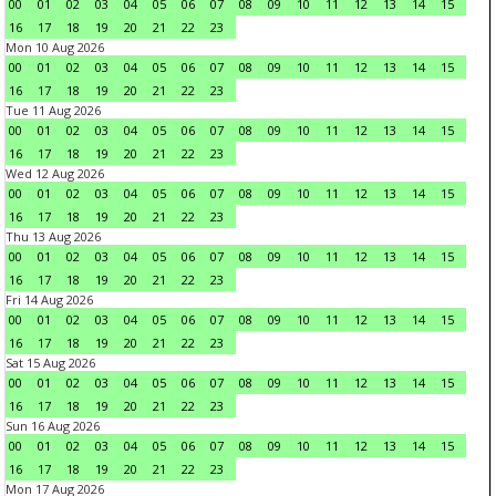
00
01
02
03
04
05
06
07
08
09
10
11
12
13
14
15
16
17
18
19
20
21
22
23
Mon 10 Aug 2026
00
01
02
03
04
05
06
07
08
09
10
11
12
13
14
15
16
17
18
19
20
21
22
23
Tue 11 Aug 2026
00
01
02
03
04
05
06
07
08
09
10
11
12
13
14
15
16
17
18
19
20
21
22
23
Wed 12 Aug 2026
00
01
02
03
04
05
06
07
08
09
10
11
12
13
14
15
16
17
18
19
20
21
22
23
Thu 13 Aug 2026
00
01
02
03
04
05
06
07
08
09
10
11
12
13
14
15
16
17
18
19
20
21
22
23
Fri 14 Aug 2026
00
01
02
03
04
05
06
07
08
09
10
11
12
13
14
15
16
17
18
19
20
21
22
23
Sat 15 Aug 2026
00
01
02
03
04
05
06
07
08
09
10
11
12
13
14
15
16
17
18
19
20
21
22
23
Sun 16 Aug 2026
00
01
02
03
04
05
06
07
08
09
10
11
12
13
14
15
16
17
18
19
20
21
22
23
Mon 17 Aug 2026