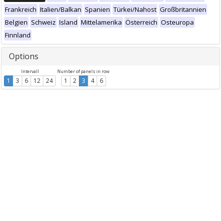
Frankreich
Italien/Balkan
Spanien
Türkei/Nahost
Großbritannien
Belgien
Schweiz
Island
Mittelamerika
Österreich
Osteuropa
Finnland
Options
Intervall
Number of panels in row
1
3
6
12
24
1
2
3
4
6