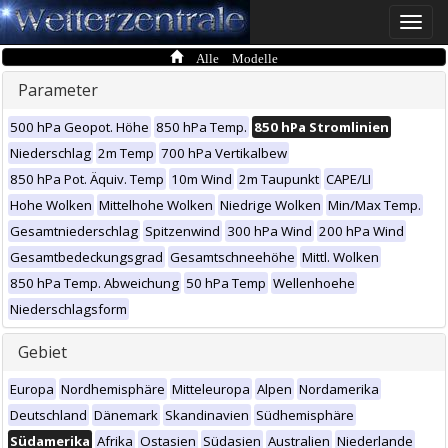
Toggle
naviga
Alle Modelle
Parameter
500 hPa Geopot. Höhe
850 hPa Temp.
850 hPa Stromlinien
Niederschlag
2m Temp
700 hPa Vertikalbew
850 hPa Pot. Äquiv. Temp
10m Wind
2m Taupunkt
CAPE/LI
Hohe Wolken
Mittelhohe Wolken
Niedrige Wolken
Min/Max Temp.
Gesamtniederschlag
Spitzenwind
300 hPa Wind
200 hPa Wind
Gesamtbedeckungsgrad
Gesamtschneehöhe
Mittl. Wolken
850 hPa Temp. Abweichung
50 hPa Temp
Wellenhoehe
Niederschlagsform
Gebiet
Europa
Nordhemisphäre
Mitteleuropa
Alpen
Nordamerika
Deutschland
Dänemark
Skandinavien
Südhemisphäre
Südamerika
Afrika
Ostasien
Südasien
Australien
Niederlande