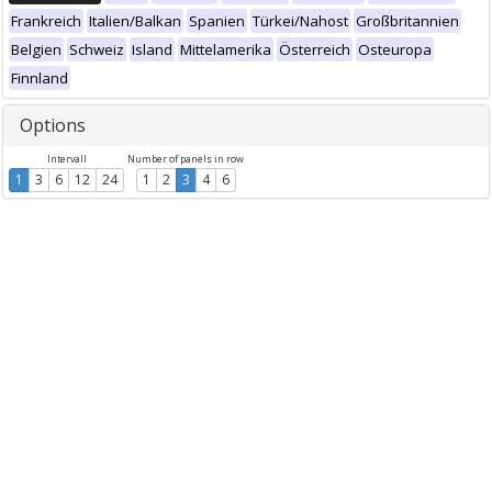
Frankreich
Italien/Balkan
Spanien
Türkei/Nahost
Großbritannien
Belgien
Schweiz
Island
Mittelamerika
Österreich
Osteuropa
Finnland
Options
Intervall
Number of panels in row
1
3
6
12
24
1
2
3
4
6