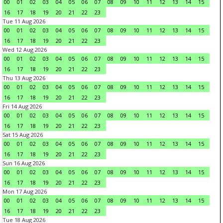
00
01
02
03
04
05
06
07
08
09
10
11
12
13
14
15
16
17
18
19
20
21
22
23
Tue 11 Aug 2026
00
01
02
03
04
05
06
07
08
09
10
11
12
13
14
15
16
17
18
19
20
21
22
23
Wed 12 Aug 2026
00
01
02
03
04
05
06
07
08
09
10
11
12
13
14
15
16
17
18
19
20
21
22
23
Thu 13 Aug 2026
00
01
02
03
04
05
06
07
08
09
10
11
12
13
14
15
16
17
18
19
20
21
22
23
Fri 14 Aug 2026
00
01
02
03
04
05
06
07
08
09
10
11
12
13
14
15
16
17
18
19
20
21
22
23
Sat 15 Aug 2026
00
01
02
03
04
05
06
07
08
09
10
11
12
13
14
15
16
17
18
19
20
21
22
23
Sun 16 Aug 2026
00
01
02
03
04
05
06
07
08
09
10
11
12
13
14
15
16
17
18
19
20
21
22
23
Mon 17 Aug 2026
00
01
02
03
04
05
06
07
08
09
10
11
12
13
14
15
16
17
18
19
20
21
22
23
Tue 18 Aug 2026