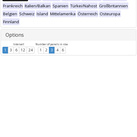
Frankreich
Italien/Balkan
Spanien
Türkei/Nahost
Großbritannien
Belgien
Schweiz
Island
Mittelamerika
Österreich
Osteuropa
Finnland
Options
Intervall
Number of panels in row
1
3
6
12
24
1
2
3
4
6