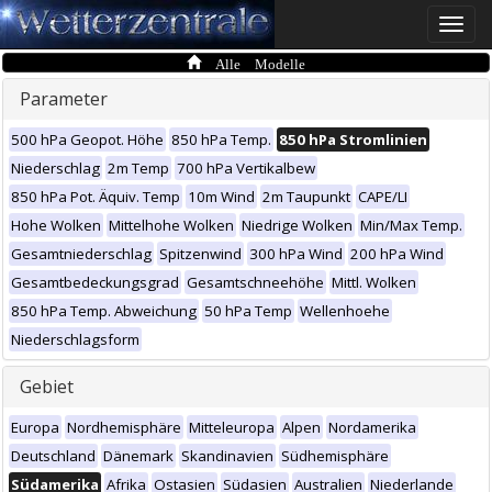
Toggle
naviga
Alle Modelle
Parameter
500 hPa Geopot. Höhe
850 hPa Temp.
850 hPa Stromlinien
Niederschlag
2m Temp
700 hPa Vertikalbew
850 hPa Pot. Äquiv. Temp
10m Wind
2m Taupunkt
CAPE/LI
Hohe Wolken
Mittelhohe Wolken
Niedrige Wolken
Min/Max Temp.
Gesamtniederschlag
Spitzenwind
300 hPa Wind
200 hPa Wind
Gesamtbedeckungsgrad
Gesamtschneehöhe
Mittl. Wolken
850 hPa Temp. Abweichung
50 hPa Temp
Wellenhoehe
Niederschlagsform
Gebiet
Europa
Nordhemisphäre
Mitteleuropa
Alpen
Nordamerika
Deutschland
Dänemark
Skandinavien
Südhemisphäre
Südamerika
Afrika
Ostasien
Südasien
Australien
Niederlande