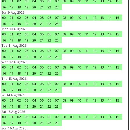
00
01
02
03
04
05
06
07
08
09
10
11
12
13
14
15
16
17
18
19
20
21
22
23
Sun 9 Aug 2026
00
01
02
03
04
05
06
07
08
09
10
11
12
13
14
15
16
17
18
19
20
21
22
23
Mon 10 Aug 2026
00
01
02
03
04
05
06
07
08
09
10
11
12
13
14
15
16
17
18
19
20
21
22
23
Tue 11 Aug 2026
00
01
02
03
04
05
06
07
08
09
10
11
12
13
14
15
16
17
18
19
20
21
22
23
Wed 12 Aug 2026
00
01
02
03
04
05
06
07
08
09
10
11
12
13
14
15
16
17
18
19
20
21
22
23
Thu 13 Aug 2026
00
01
02
03
04
05
06
07
08
09
10
11
12
13
14
15
16
17
18
19
20
21
22
23
Fri 14 Aug 2026
00
01
02
03
04
05
06
07
08
09
10
11
12
13
14
15
16
17
18
19
20
21
22
23
Sat 15 Aug 2026
00
01
02
03
04
05
06
07
08
09
10
11
12
13
14
15
16
17
18
19
20
21
22
23
Sun 16 Aug 2026