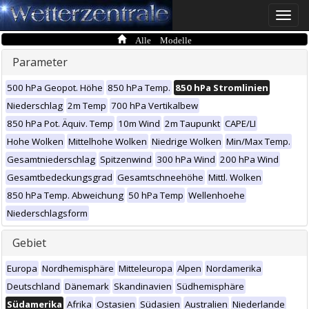
Toggle
naviga
Alle Modelle
Parameter
500 hPa Geopot. Höhe
850 hPa Temp.
850 hPa Stromlinien
Niederschlag
2m Temp
700 hPa Vertikalbew
850 hPa Pot. Äquiv. Temp
10m Wind
2m Taupunkt
CAPE/LI
Hohe Wolken
Mittelhohe Wolken
Niedrige Wolken
Min/Max Temp.
Gesamtniederschlag
Spitzenwind
300 hPa Wind
200 hPa Wind
Gesamtbedeckungsgrad
Gesamtschneehöhe
Mittl. Wolken
850 hPa Temp. Abweichung
50 hPa Temp
Wellenhoehe
Niederschlagsform
Gebiet
Europa
Nordhemisphäre
Mitteleuropa
Alpen
Nordamerika
Deutschland
Dänemark
Skandinavien
Südhemisphäre
Südamerika
Afrika
Ostasien
Südasien
Australien
Niederlande