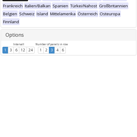
Frankreich
Italien/Balkan
Spanien
Türkei/Nahost
Großbritannien
Belgien
Schweiz
Island
Mittelamerika
Österreich
Osteuropa
Finnland
Options
Intervall
Number of panels in row
1
3
6
12
24
1
2
3
4
6