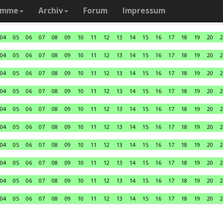
amme
Archiv
Forum
Impressum
04
05
06
07
08
09
10
11
12
13
14
15
16
17
18
19
20
2
04
05
06
07
08
09
10
11
12
13
14
15
16
17
18
19
20
2
04
05
06
07
08
09
10
11
12
13
14
15
16
17
18
19
20
2
04
05
06
07
08
09
10
11
12
13
14
15
16
17
18
19
20
2
04
05
06
07
08
09
10
11
12
13
14
15
16
17
18
19
20
2
04
05
06
07
08
09
10
11
12
13
14
15
16
17
18
19
20
2
04
05
06
07
08
09
10
11
12
13
14
15
16
17
18
19
20
2
04
05
06
07
08
09
10
11
12
13
14
15
16
17
18
19
20
2
04
05
06
07
08
09
10
11
12
13
14
15
16
17
18
19
20
2
04
05
06
07
08
09
10
11
12
13
14
15
16
17
18
19
20
2