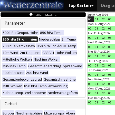
Top Karten
Diagr
Alle Modelle
Sun 9 Aug 2026
00
01
02
03
Parameter
Mon 10 Aug 2026
00
01
02
03
500 hPa Geopot. Höhe
850 hPa Temp.
Tue 11 Aug 2026
00
01
02
03
850 hPa Stromlinien
Niederschlag
2m Temp
Wed 12 Aug 2026
700 hPa Vertikalbew
850 hPa Pot. Äquiv. Temp
00
01
02
03
Thu 13 Aug 2026
10m Wind
2m Taupunkt
CAPE/LI
Hohe Wolken
00
01
02
03
Mittelhohe Wolken
Niedrige Wolken
Fri 14 Aug 2026
00
01
02
03
Min/Max Temp.
Gesamtniederschlag
Spitzenwind
Sat 15 Aug 2026
300 hPa Wind
200 hPa Wind
00
01
02
03
Gesamtbedeckungsgrad
Gesamtschneehöhe
Sun 16 Aug 2026
00
01
02
03
Mittl. Wolken
850 hPa Temp. Abweichung
Mon 17 Aug 2026
50 hPa Temp
Wellenhoehe
Niederschlagsform
00
01
02
03
Tue 18 Aug 2026
00
01
02
03
Gebiet
Europa
Nordhemisphäre
Mitteleuropa
Alpen