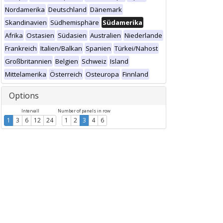
Nordamerika
Deutschland
Dänemark
Skandinavien
Südhemisphäre
Südamerika
Afrika
Ostasien
Südasien
Australien
Niederlande
Frankreich
Italien/Balkan
Spanien
Türkei/Nahost
Großbritannien
Belgien
Schweiz
Island
Mittelamerika
Österreich
Osteuropa
Finnland
Options
Intervall
Number of panels in row
1
3
6
12
24
1
2
3
4
6