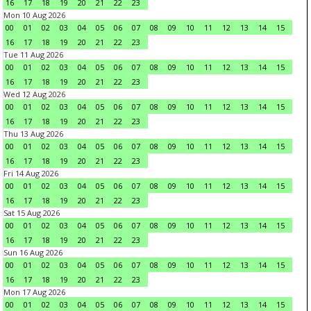
16
17
18
19
20
21
22
23
Mon 10 Aug 2026
00
01
02
03
04
05
06
07
08
09
10
11
12
13
14
15
16
17
18
19
20
21
22
23
Tue 11 Aug 2026
00
01
02
03
04
05
06
07
08
09
10
11
12
13
14
15
16
17
18
19
20
21
22
23
Wed 12 Aug 2026
00
01
02
03
04
05
06
07
08
09
10
11
12
13
14
15
16
17
18
19
20
21
22
23
Thu 13 Aug 2026
00
01
02
03
04
05
06
07
08
09
10
11
12
13
14
15
16
17
18
19
20
21
22
23
Fri 14 Aug 2026
00
01
02
03
04
05
06
07
08
09
10
11
12
13
14
15
16
17
18
19
20
21
22
23
Sat 15 Aug 2026
00
01
02
03
04
05
06
07
08
09
10
11
12
13
14
15
16
17
18
19
20
21
22
23
Sun 16 Aug 2026
00
01
02
03
04
05
06
07
08
09
10
11
12
13
14
15
16
17
18
19
20
21
22
23
Mon 17 Aug 2026
00
01
02
03
04
05
06
07
08
09
10
11
12
13
14
15