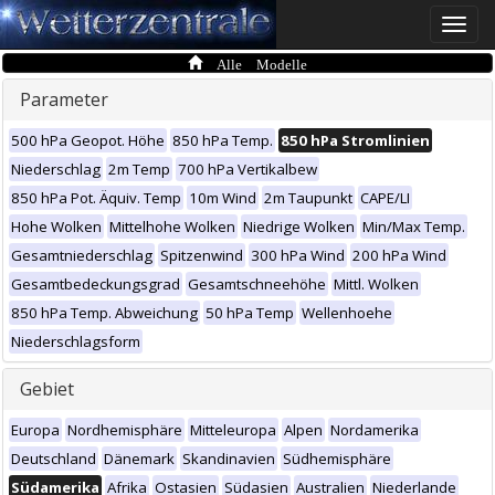
Toggle
naviga
Alle Modelle
Parameter
500 hPa Geopot. Höhe
850 hPa Temp.
850 hPa Stromlinien
Niederschlag
2m Temp
700 hPa Vertikalbew
850 hPa Pot. Äquiv. Temp
10m Wind
2m Taupunkt
CAPE/LI
Hohe Wolken
Mittelhohe Wolken
Niedrige Wolken
Min/Max Temp.
Gesamtniederschlag
Spitzenwind
300 hPa Wind
200 hPa Wind
Gesamtbedeckungsgrad
Gesamtschneehöhe
Mittl. Wolken
850 hPa Temp. Abweichung
50 hPa Temp
Wellenhoehe
Niederschlagsform
Gebiet
Europa
Nordhemisphäre
Mitteleuropa
Alpen
Nordamerika
Deutschland
Dänemark
Skandinavien
Südhemisphäre
Südamerika
Afrika
Ostasien
Südasien
Australien
Niederlande