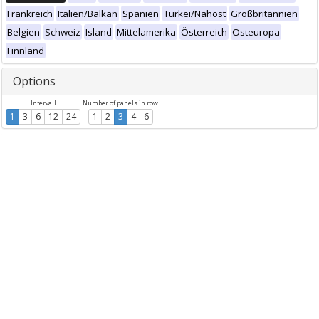
Frankreich
Italien/Balkan
Spanien
Türkei/Nahost
Großbritannien
Belgien
Schweiz
Island
Mittelamerika
Österreich
Osteuropa
Finnland
Options
Intervall
Number of panels in row
1
3
6
12
24
1
2
3
4
6