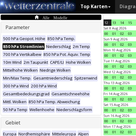
Top Karten
Diagr
Alle Modelle
12
13
14
15
Parameter
Sat 8 Aug 2026
00
01
02
03
500 hPa Geopot. Höhe
850 hPa Temp.
Sun 9 Aug 2026
00
01
02
03
850 hPa Stromlinien
Niederschlag
2m Temp
Mon 10 Aug 2026
700 hPa Vertikalbew
850 hPa Pot. Äquiv. Temp
00
01
02
03
Tue 11 Aug 2026
10m Wind
2m Taupunkt
CAPE/LI
Hohe Wolken
00
01
02
03
Mittelhohe Wolken
Niedrige Wolken
Wed 12 Aug 2026
00
01
02
03
Min/Max Temp.
Gesamtniederschlag
Spitzenwind
Thu 13 Aug 2026
300 hPa Wind
200 hPa Wind
00
01
02
03
Gesamtbedeckungsgrad
Gesamtschneehöhe
Fri 14 Aug 2026
00
01
02
03
Mittl. Wolken
850 hPa Temp. Abweichung
Sat 15 Aug 2026
50 hPa Temp
Wellenhoehe
Niederschlagsform
00
01
02
03
Sun 16 Aug 2026
00
01
02
03
Gebiet
Mon 17 Aug 2026
00
01
02
03
Europa
Nordhemisphäre
Mitteleuropa
Alpen