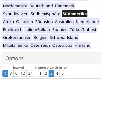
Nordamerika
Deutschland
Dänemark
Skandinavien
Südhemisphäre
Südamerika
Afrika
Ostasien
Südasien
Australien
Niederlande
Frankreich
Italien/Balkan
Spanien
Türkei/Nahost
Großbritannien
Belgien
Schweiz
Island
Mittelamerika
Österreich
Osteuropa
Finnland
Options
Intervall
Number of panels in row
1
3
6
12
24
1
2
3
4
6