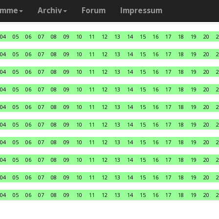
amme
Archiv
Forum
Impressum
04
05
06
07
08
09
10
11
12
13
14
15
16
17
18
19
20
2
04
05
06
07
08
09
10
11
12
13
14
15
16
17
18
19
20
2
04
05
06
07
08
09
10
11
12
13
14
15
16
17
18
19
20
2
04
05
06
07
08
09
10
11
12
13
14
15
16
17
18
19
20
2
04
05
06
07
08
09
10
11
12
13
14
15
16
17
18
19
20
2
04
05
06
07
08
09
10
11
12
13
14
15
16
17
18
19
20
2
04
05
06
07
08
09
10
11
12
13
14
15
16
17
18
19
20
2
04
05
06
07
08
09
10
11
12
13
14
15
16
17
18
19
20
2
04
05
06
07
08
09
10
11
12
13
14
15
16
17
18
19
20
2
04
05
06
07
08
09
10
11
12
13
14
15
16
17
18
19
20
2