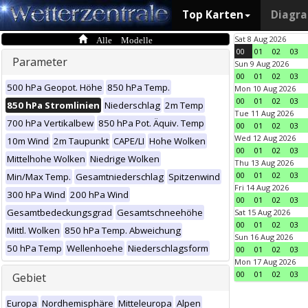
Top Karten
Diagr
Alle Modelle
Sat 8 Aug 2026
00
01
02
03
Parameter
Sun 9 Aug 2026
00
01
02
03
500 hPa Geopot. Höhe
850 hPa Temp.
Mon 10 Aug 2026
00
01
02
03
850 hPa Stromlinien
Niederschlag
2m Temp
Tue 11 Aug 2026
700 hPa Vertikalbew
850 hPa Pot. Äquiv. Temp
00
01
02
03
Wed 12 Aug 2026
10m Wind
2m Taupunkt
CAPE/LI
Hohe Wolken
00
01
02
03
Mittelhohe Wolken
Niedrige Wolken
Thu 13 Aug 2026
00
01
02
03
Min/Max Temp.
Gesamtniederschlag
Spitzenwind
Fri 14 Aug 2026
300 hPa Wind
200 hPa Wind
00
01
02
03
Gesamtbedeckungsgrad
Gesamtschneehöhe
Sat 15 Aug 2026
00
01
02
03
Mittl. Wolken
850 hPa Temp. Abweichung
Sun 16 Aug 2026
50 hPa Temp
Wellenhoehe
Niederschlagsform
00
01
02
03
Mon 17 Aug 2026
00
01
02
03
Gebiet
Europa
Nordhemisphäre
Mitteleuropa
Alpen