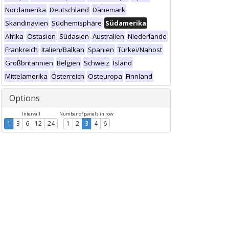
Nordamerika
Deutschland
Dänemark
Skandinavien
Südhemisphäre
Südamerika
Afrika
Ostasien
Südasien
Australien
Niederlande
Frankreich
Italien/Balkan
Spanien
Türkei/Nahost
Großbritannien
Belgien
Schweiz
Island
Mittelamerika
Österreich
Osteuropa
Finnland
Options
Intervall
Number of panels in row
1
3
6
12
24
1
2
3
4
6