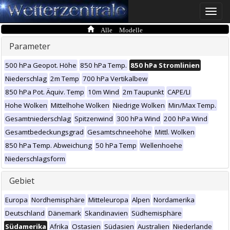
Toggle
naviga
Alle Modelle
Parameter
500 hPa Geopot. Höhe
850 hPa Temp.
850 hPa Stromlinien
Niederschlag
2m Temp
700 hPa Vertikalbew
850 hPa Pot. Äquiv. Temp
10m Wind
2m Taupunkt
CAPE/LI
Hohe Wolken
Mittelhohe Wolken
Niedrige Wolken
Min/Max Temp.
Gesamtniederschlag
Spitzenwind
300 hPa Wind
200 hPa Wind
Gesamtbedeckungsgrad
Gesamtschneehöhe
Mittl. Wolken
850 hPa Temp. Abweichung
50 hPa Temp
Wellenhoehe
Niederschlagsform
Gebiet
Europa
Nordhemisphäre
Mitteleuropa
Alpen
Nordamerika
Deutschland
Dänemark
Skandinavien
Südhemisphäre
Südamerika
Afrika
Ostasien
Südasien
Australien
Niederlande