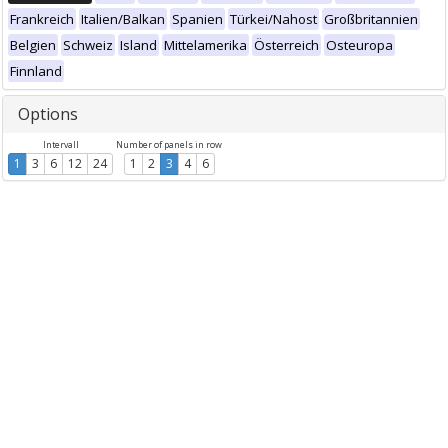
Frankreich
Italien/Balkan
Spanien
Türkei/Nahost
Großbritannien
Belgien
Schweiz
Island
Mittelamerika
Österreich
Osteuropa
Finnland
Options
Intervall
Number of panels in row
1
3
6
12
24
1
2
3
4
6