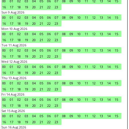
00
01
02
03
04
05
06
07
08
09
10
11
12
13
14
15
16
17
18
19
20
21
22
23
Sun 9 Aug 2026
00
01
02
03
04
05
06
07
08
09
10
11
12
13
14
15
16
17
18
19
20
21
22
23
Mon 10 Aug 2026
00
01
02
03
04
05
06
07
08
09
10
11
12
13
14
15
16
17
18
19
20
21
22
23
Tue 11 Aug 2026
00
01
02
03
04
05
06
07
08
09
10
11
12
13
14
15
16
17
18
19
20
21
22
23
Wed 12 Aug 2026
00
01
02
03
04
05
06
07
08
09
10
11
12
13
14
15
16
17
18
19
20
21
22
23
Thu 13 Aug 2026
00
01
02
03
04
05
06
07
08
09
10
11
12
13
14
15
16
17
18
19
20
21
22
23
Fri 14 Aug 2026
00
01
02
03
04
05
06
07
08
09
10
11
12
13
14
15
16
17
18
19
20
21
22
23
Sat 15 Aug 2026
00
01
02
03
04
05
06
07
08
09
10
11
12
13
14
15
16
17
18
19
20
21
22
23
Sun 16 Aug 2026