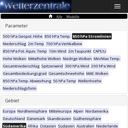
Toggle
naviga
Alle Modelle
Parameter
500 hPa Geopot. Höhe
850 hPa Temp.
850 hPa Stromlinien
Niederschlag
2m Temp
700 hPa Vertikalbew
850 hPa Pot. Äquiv. Temp
10m Wind
2m Taupunkt
CAPE/LI
Hohe Wolken
Mittelhohe Wolken
Niedrige Wolken
Min/Max Temp.
Gesamtniederschlag
Spitzenwind
300 hPa Wind
200 hPa Wind
Gesamtbedeckungsgrad
Gesamtschneehöhe
Mittl. Wolken
850 hPa Temp. Abweichung
50 hPa Temp
Wellenhoehe
Niederschlagsform
Gebiet
Europa
Nordhemisphäre
Mitteleuropa
Alpen
Nordamerika
Deutschland
Dänemark
Skandinavien
Südhemisphäre
Südamerika
Afrika
Ostasien
Südasien
Australien
Niederlande