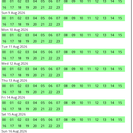
00
01
02
03
04
05
06
07
08
09
10
11
12
13
14
15
16
17
18
19
20
21
22
23
Sun 9 Aug 2026
00
01
02
03
04
05
06
07
08
09
10
11
12
13
14
15
16
17
18
19
20
21
22
23
Mon 10 Aug 2026
00
01
02
03
04
05
06
07
08
09
10
11
12
13
14
15
16
17
18
19
20
21
22
23
Tue 11 Aug 2026
00
01
02
03
04
05
06
07
08
09
10
11
12
13
14
15
16
17
18
19
20
21
22
23
Wed 12 Aug 2026
00
01
02
03
04
05
06
07
08
09
10
11
12
13
14
15
16
17
18
19
20
21
22
23
Thu 13 Aug 2026
00
01
02
03
04
05
06
07
08
09
10
11
12
13
14
15
16
17
18
19
20
21
22
23
Fri 14 Aug 2026
00
01
02
03
04
05
06
07
08
09
10
11
12
13
14
15
16
17
18
19
20
21
22
23
Sat 15 Aug 2026
00
01
02
03
04
05
06
07
08
09
10
11
12
13
14
15
16
17
18
19
20
21
22
23
Sun 16 Aug 2026