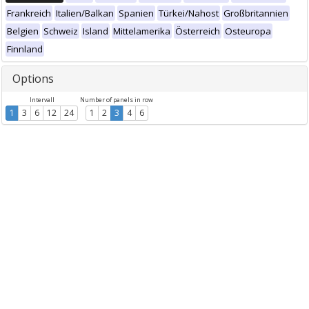
Frankreich
Italien/Balkan
Spanien
Türkei/Nahost
Großbritannien
Belgien
Schweiz
Island
Mittelamerika
Österreich
Osteuropa
Finnland
Options
Intervall
Number of panels in row
1
3
6
12
24
1
2
3
4
6