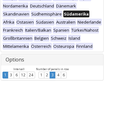
Nordamerika
Deutschland
Dänemark
Skandinavien
Südhemisphäre
Südamerika
Afrika
Ostasien
Südasien
Australien
Niederlande
Frankreich
Italien/Balkan
Spanien
Türkei/Nahost
Großbritannien
Belgien
Schweiz
Island
Mittelamerika
Österreich
Osteuropa
Finnland
Options
Intervall
Number of panels in row
1
3
6
12
24
1
2
3
4
6