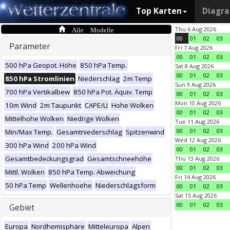
Top Karten
Diagr
Alle Modelle
Thu 6 Aug 2026
00
01
02
03
Parameter
Fri 7 Aug 2026
00
01
02
03
500 hPa Geopot. Höhe
850 hPa Temp.
Sat 8 Aug 2026
00
01
02
03
850 hPa Stromlinien
Niederschlag
2m Temp
Sun 9 Aug 2026
700 hPa Vertikalbew
850 hPa Pot. Äquiv. Temp
00
01
02
03
Mon 10 Aug 2026
10m Wind
2m Taupunkt
CAPE/LI
Hohe Wolken
00
01
02
03
Mittelhohe Wolken
Niedrige Wolken
Tue 11 Aug 2026
00
01
02
03
Min/Max Temp.
Gesamtniederschlag
Spitzenwind
Wed 12 Aug 2026
300 hPa Wind
200 hPa Wind
00
01
02
03
Gesamtbedeckungsgrad
Gesamtschneehöhe
Thu 13 Aug 2026
00
01
02
03
Mittl. Wolken
850 hPa Temp. Abweichung
Fri 14 Aug 2026
50 hPa Temp
Wellenhoehe
Niederschlagsform
00
01
02
03
Sat 15 Aug 2026
00
01
02
03
Gebiet
Europa
Nordhemisphäre
Mitteleuropa
Alpen