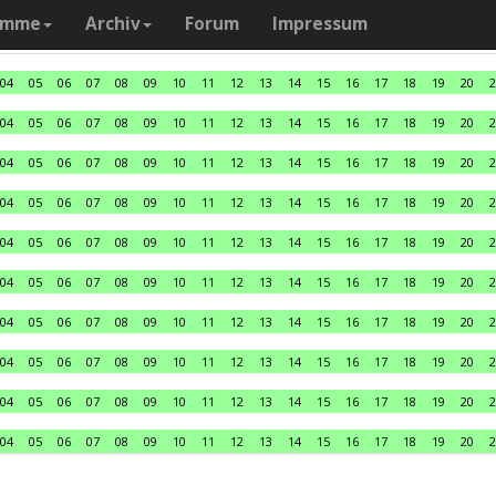
amme
Archiv
Forum
Impressum
04
05
06
07
08
09
10
11
12
13
14
15
16
17
18
19
20
2
04
05
06
07
08
09
10
11
12
13
14
15
16
17
18
19
20
2
04
05
06
07
08
09
10
11
12
13
14
15
16
17
18
19
20
2
04
05
06
07
08
09
10
11
12
13
14
15
16
17
18
19
20
2
04
05
06
07
08
09
10
11
12
13
14
15
16
17
18
19
20
2
04
05
06
07
08
09
10
11
12
13
14
15
16
17
18
19
20
2
04
05
06
07
08
09
10
11
12
13
14
15
16
17
18
19
20
2
04
05
06
07
08
09
10
11
12
13
14
15
16
17
18
19
20
2
04
05
06
07
08
09
10
11
12
13
14
15
16
17
18
19
20
2
04
05
06
07
08
09
10
11
12
13
14
15
16
17
18
19
20
2