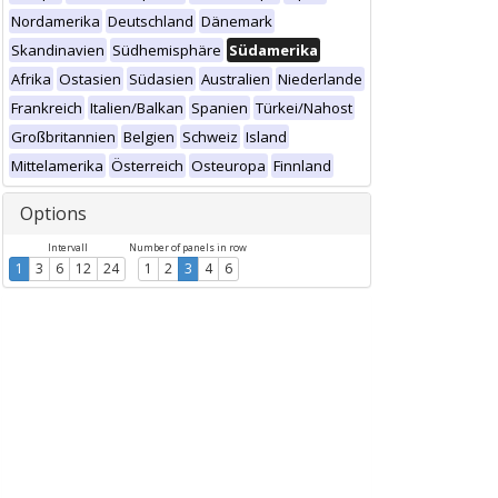
Nordamerika
Deutschland
Dänemark
Skandinavien
Südhemisphäre
Südamerika
Afrika
Ostasien
Südasien
Australien
Niederlande
Frankreich
Italien/Balkan
Spanien
Türkei/Nahost
Großbritannien
Belgien
Schweiz
Island
Mittelamerika
Österreich
Osteuropa
Finnland
Options
Intervall
Number of panels in row
1
3
6
12
24
1
2
3
4
6