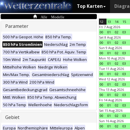
Top Karten
Diagr
Alle Modelle
12
13
14
15
Parameter
Fri 7 Aug 2026
00
01
02
03
500 hPa Geopot. Höhe
850 hPa Temp.
Sat 8 Aug 2026
00
01
02
03
850 hPa Stromlinien
Niederschlag
2m Temp
Sun 9 Aug 2026
700 hPa Vertikalbew
850 hPa Pot. Äquiv. Temp
00
01
02
03
Mon 10 Aug 2026
10m Wind
2m Taupunkt
CAPE/LI
Hohe Wolken
00
01
02
03
Mittelhohe Wolken
Niedrige Wolken
Tue 11 Aug 2026
00
01
02
03
Min/Max Temp.
Gesamtniederschlag
Spitzenwind
Wed 12 Aug 2026
300 hPa Wind
200 hPa Wind
00
01
02
03
Gesamtbedeckungsgrad
Gesamtschneehöhe
Thu 13 Aug 2026
00
01
02
03
Mittl. Wolken
850 hPa Temp. Abweichung
Fri 14 Aug 2026
50 hPa Temp
Wellenhoehe
Niederschlagsform
00
01
02
03
Sat 15 Aug 2026
00
01
02
03
Gebiet
Sun 16 Aug 2026
00
01
02
03
Europa
Nordhemisphäre
Mitteleuropa
Alpen