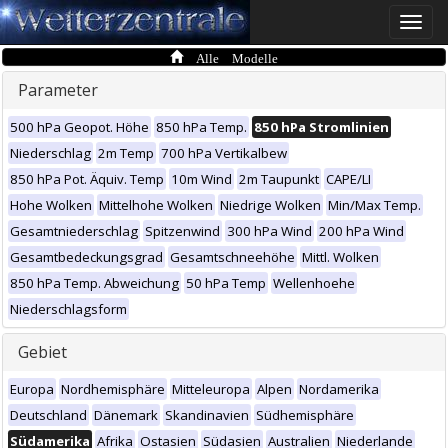
Toggle
naviga
Alle Modelle
Parameter
500 hPa Geopot. Höhe
850 hPa Temp.
850 hPa Stromlinien
Niederschlag
2m Temp
700 hPa Vertikalbew
850 hPa Pot. Äquiv. Temp
10m Wind
2m Taupunkt
CAPE/LI
Hohe Wolken
Mittelhohe Wolken
Niedrige Wolken
Min/Max Temp.
Gesamtniederschlag
Spitzenwind
300 hPa Wind
200 hPa Wind
Gesamtbedeckungsgrad
Gesamtschneehöhe
Mittl. Wolken
850 hPa Temp. Abweichung
50 hPa Temp
Wellenhoehe
Niederschlagsform
Gebiet
Europa
Nordhemisphäre
Mitteleuropa
Alpen
Nordamerika
Deutschland
Dänemark
Skandinavien
Südhemisphäre
Südamerika
Afrika
Ostasien
Südasien
Australien
Niederlande