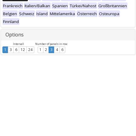
Frankreich
Italien/Balkan
Spanien
Türkei/Nahost
Großbritannien
Belgien
Schweiz
Island
Mittelamerika
Österreich
Osteuropa
Finnland
Options
Intervall
Number of panels in row
1
3
6
12
24
1
2
3
4
6