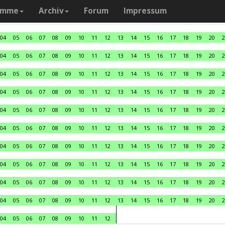
amme
Archiv
Forum
Impressum
04
05
06
07
08
09
10
11
12
13
14
15
16
17
18
19
20
2
04
05
06
07
08
09
10
11
12
13
14
15
16
17
18
19
20
2
04
05
06
07
08
09
10
11
12
13
14
15
16
17
18
19
20
2
04
05
06
07
08
09
10
11
12
13
14
15
16
17
18
19
20
2
04
05
06
07
08
09
10
11
12
13
14
15
16
17
18
19
20
2
04
05
06
07
08
09
10
11
12
13
14
15
16
17
18
19
20
2
04
05
06
07
08
09
10
11
12
13
14
15
16
17
18
19
20
2
04
05
06
07
08
09
10
11
12
13
14
15
16
17
18
19
20
2
04
05
06
07
08
09
10
11
12
13
14
15
16
17
18
19
20
2
04
05
06
07
08
09
10
11
12
13
14
15
16
17
18
19
20
2
04
05
06
07
08
09
10
11
12