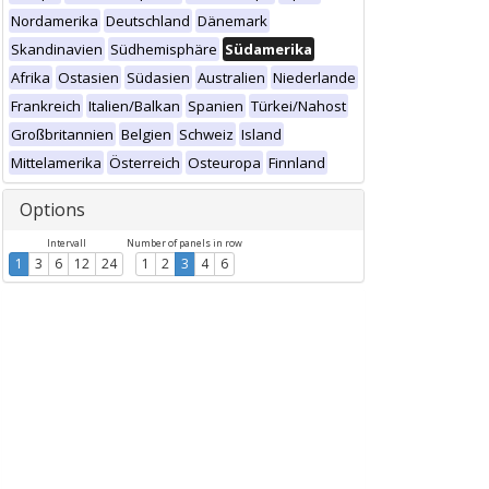
Nordamerika
Deutschland
Dänemark
Skandinavien
Südhemisphäre
Südamerika
Afrika
Ostasien
Südasien
Australien
Niederlande
Frankreich
Italien/Balkan
Spanien
Türkei/Nahost
Großbritannien
Belgien
Schweiz
Island
Mittelamerika
Österreich
Osteuropa
Finnland
Options
Intervall
Number of panels in row
1
3
6
12
24
1
2
3
4
6