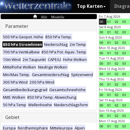
Top Karten
Diagr
Alle Modelle
Fri 7 Aug 2026
00
01
02
03
Parameter
Sat 8 Aug 2026
00
01
02
03
500 hPa Geopot. Höhe
850 hPa Temp.
Sun 9 Aug 2026
00
01
02
03
850 hPa Stromlinien
Niederschlag
2m Temp
Mon 10 Aug 2026
700 hPa Vertikalbew
850 hPa Pot. Äquiv. Temp
00
01
02
03
Tue 11 Aug 2026
10m Wind
2m Taupunkt
CAPE/LI
Hohe Wolken
00
01
02
03
Mittelhohe Wolken
Niedrige Wolken
Wed 12 Aug 2026
00
01
02
03
Min/Max Temp.
Gesamtniederschlag
Spitzenwind
Thu 13 Aug 2026
300 hPa Wind
200 hPa Wind
00
01
02
03
Gesamtbedeckungsgrad
Gesamtschneehöhe
Fri 14 Aug 2026
00
01
02
03
Mittl. Wolken
850 hPa Temp. Abweichung
Sat 15 Aug 2026
50 hPa Temp
Wellenhoehe
Niederschlagsform
00
01
02
03
Sun 16 Aug 2026
00
01
02
03
Gebiet
Mon 17 Aug 2026
00
01
02
03
Europa
Nordhemisphäre
Mitteleuropa
Alpen