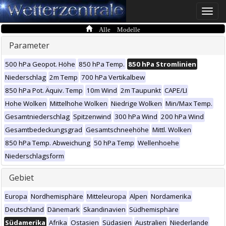
Toggle
naviga
Alle Modelle
Parameter
500 hPa Geopot. Höhe
850 hPa Temp.
850 hPa Stromlinien
Niederschlag
2m Temp
700 hPa Vertikalbew
850 hPa Pot. Äquiv. Temp
10m Wind
2m Taupunkt
CAPE/LI
Hohe Wolken
Mittelhohe Wolken
Niedrige Wolken
Min/Max Temp.
Gesamtniederschlag
Spitzenwind
300 hPa Wind
200 hPa Wind
Gesamtbedeckungsgrad
Gesamtschneehöhe
Mittl. Wolken
850 hPa Temp. Abweichung
50 hPa Temp
Wellenhoehe
Niederschlagsform
Gebiet
Europa
Nordhemisphäre
Mitteleuropa
Alpen
Nordamerika
Deutschland
Dänemark
Skandinavien
Südhemisphäre
Südamerika
Afrika
Ostasien
Südasien
Australien
Niederlande