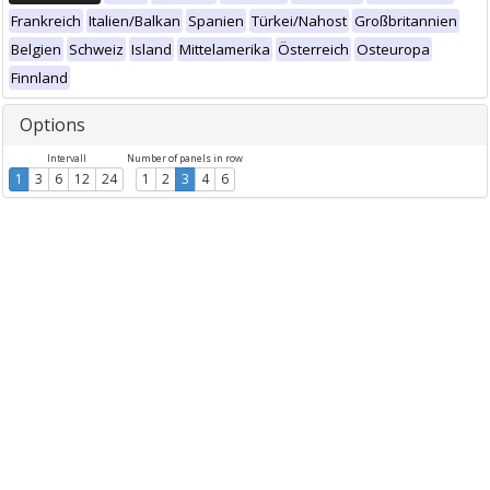
Frankreich
Italien/Balkan
Spanien
Türkei/Nahost
Großbritannien
Belgien
Schweiz
Island
Mittelamerika
Österreich
Osteuropa
Finnland
Options
Intervall
Number of panels in row
1
3
6
12
24
1
2
3
4
6