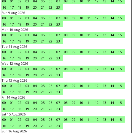
00
01
02
03
04
05
06
07
08
09
10
11
12
13
14
15
16
17
18
19
20
21
22
23
Sun 9 Aug 2026
00
01
02
03
04
05
06
07
08
09
10
11
12
13
14
15
16
17
18
19
20
21
22
23
Mon 10 Aug 2026
00
01
02
03
04
05
06
07
08
09
10
11
12
13
14
15
16
17
18
19
20
21
22
23
Tue 11 Aug 2026
00
01
02
03
04
05
06
07
08
09
10
11
12
13
14
15
16
17
18
19
20
21
22
23
Wed 12 Aug 2026
00
01
02
03
04
05
06
07
08
09
10
11
12
13
14
15
16
17
18
19
20
21
22
23
Thu 13 Aug 2026
00
01
02
03
04
05
06
07
08
09
10
11
12
13
14
15
16
17
18
19
20
21
22
23
Fri 14 Aug 2026
00
01
02
03
04
05
06
07
08
09
10
11
12
13
14
15
16
17
18
19
20
21
22
23
Sat 15 Aug 2026
00
01
02
03
04
05
06
07
08
09
10
11
12
13
14
15
16
17
18
19
20
21
22
23
Sun 16 Aug 2026