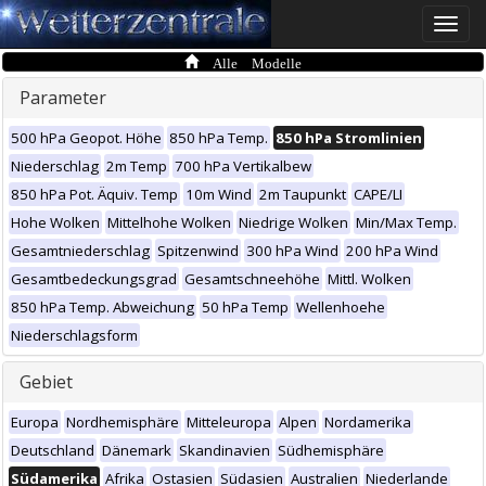
Toggle
naviga
Alle Modelle
Parameter
500 hPa Geopot. Höhe
850 hPa Temp.
850 hPa Stromlinien
Niederschlag
2m Temp
700 hPa Vertikalbew
850 hPa Pot. Äquiv. Temp
10m Wind
2m Taupunkt
CAPE/LI
Hohe Wolken
Mittelhohe Wolken
Niedrige Wolken
Min/Max Temp.
Gesamtniederschlag
Spitzenwind
300 hPa Wind
200 hPa Wind
Gesamtbedeckungsgrad
Gesamtschneehöhe
Mittl. Wolken
850 hPa Temp. Abweichung
50 hPa Temp
Wellenhoehe
Niederschlagsform
Gebiet
Europa
Nordhemisphäre
Mitteleuropa
Alpen
Nordamerika
Deutschland
Dänemark
Skandinavien
Südhemisphäre
Südamerika
Afrika
Ostasien
Südasien
Australien
Niederlande