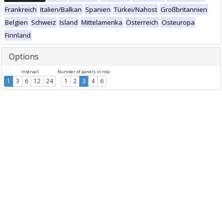
Frankreich
Italien/Balkan
Spanien
Türkei/Nahost
Großbritannien
Belgien
Schweiz
Island
Mittelamerika
Österreich
Osteuropa
Finnland
Options
Intervall
Number of panels in row
1
3
6
12
24
1
2
3
4
6