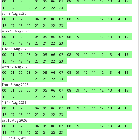
00
01
02
03
04
05
06
07
08
09
10
11
12
13
14
15
16
17
18
19
20
21
22
23
Sun 9 Aug 2026
00
01
02
03
04
05
06
07
08
09
10
11
12
13
14
15
16
17
18
19
20
21
22
23
Mon 10 Aug 2026
00
01
02
03
04
05
06
07
08
09
10
11
12
13
14
15
16
17
18
19
20
21
22
23
Tue 11 Aug 2026
00
01
02
03
04
05
06
07
08
09
10
11
12
13
14
15
16
17
18
19
20
21
22
23
Wed 12 Aug 2026
00
01
02
03
04
05
06
07
08
09
10
11
12
13
14
15
16
17
18
19
20
21
22
23
Thu 13 Aug 2026
00
01
02
03
04
05
06
07
08
09
10
11
12
13
14
15
16
17
18
19
20
21
22
23
Fri 14 Aug 2026
00
01
02
03
04
05
06
07
08
09
10
11
12
13
14
15
16
17
18
19
20
21
22
23
Sat 15 Aug 2026
00
01
02
03
04
05
06
07
08
09
10
11
12
13
14
15
16
17
18
19
20
21
22
23
Sun 16 Aug 2026