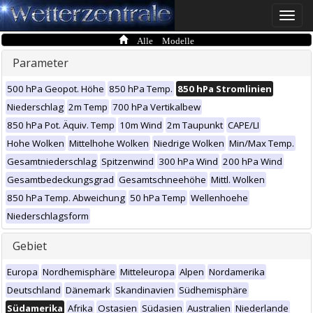
Toggle
naviga
Alle Modelle
Parameter
500 hPa Geopot. Höhe
850 hPa Temp.
850 hPa Stromlinien
Niederschlag
2m Temp
700 hPa Vertikalbew
850 hPa Pot. Äquiv. Temp
10m Wind
2m Taupunkt
CAPE/LI
Hohe Wolken
Mittelhohe Wolken
Niedrige Wolken
Min/Max Temp.
Gesamtniederschlag
Spitzenwind
300 hPa Wind
200 hPa Wind
Gesamtbedeckungsgrad
Gesamtschneehöhe
Mittl. Wolken
850 hPa Temp. Abweichung
50 hPa Temp
Wellenhoehe
Niederschlagsform
Gebiet
Europa
Nordhemisphäre
Mitteleuropa
Alpen
Nordamerika
Deutschland
Dänemark
Skandinavien
Südhemisphäre
Südamerika
Afrika
Ostasien
Südasien
Australien
Niederlande