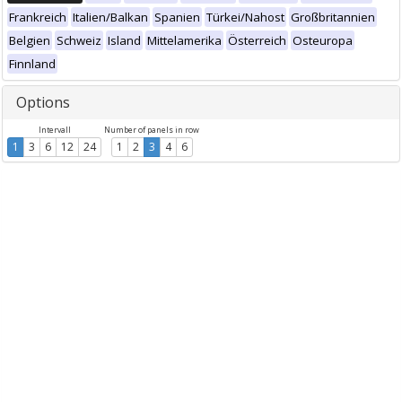
Frankreich
Italien/Balkan
Spanien
Türkei/Nahost
Großbritannien
Belgien
Schweiz
Island
Mittelamerika
Österreich
Osteuropa
Finnland
Options
Intervall
Number of panels in row
1
3
6
12
24
1
2
3
4
6