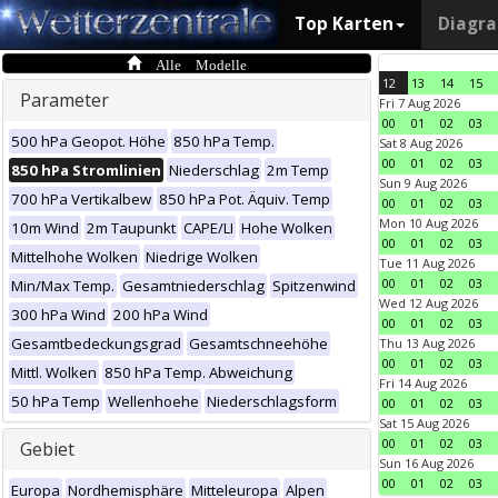
Top Karten
Diagr
Alle Modelle
12
13
14
15
Parameter
Fri 7 Aug 2026
00
01
02
03
500 hPa Geopot. Höhe
850 hPa Temp.
Sat 8 Aug 2026
00
01
02
03
850 hPa Stromlinien
Niederschlag
2m Temp
Sun 9 Aug 2026
700 hPa Vertikalbew
850 hPa Pot. Äquiv. Temp
00
01
02
03
Mon 10 Aug 2026
10m Wind
2m Taupunkt
CAPE/LI
Hohe Wolken
00
01
02
03
Mittelhohe Wolken
Niedrige Wolken
Tue 11 Aug 2026
00
01
02
03
Min/Max Temp.
Gesamtniederschlag
Spitzenwind
Wed 12 Aug 2026
300 hPa Wind
200 hPa Wind
00
01
02
03
Gesamtbedeckungsgrad
Gesamtschneehöhe
Thu 13 Aug 2026
00
01
02
03
Mittl. Wolken
850 hPa Temp. Abweichung
Fri 14 Aug 2026
50 hPa Temp
Wellenhoehe
Niederschlagsform
00
01
02
03
Sat 15 Aug 2026
00
01
02
03
Gebiet
Sun 16 Aug 2026
00
01
02
03
Europa
Nordhemisphäre
Mitteleuropa
Alpen