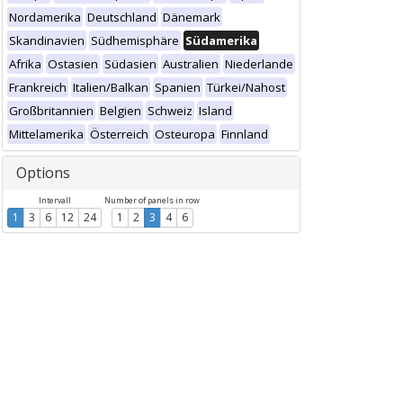
Nordamerika
Deutschland
Dänemark
Skandinavien
Südhemisphäre
Südamerika
Afrika
Ostasien
Südasien
Australien
Niederlande
Frankreich
Italien/Balkan
Spanien
Türkei/Nahost
Großbritannien
Belgien
Schweiz
Island
Mittelamerika
Österreich
Osteuropa
Finnland
Options
Intervall
Number of panels in row
1
3
6
12
24
1
2
3
4
6