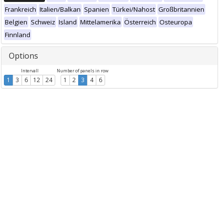
Frankreich
Italien/Balkan
Spanien
Türkei/Nahost
Großbritannien
Belgien
Schweiz
Island
Mittelamerika
Österreich
Osteuropa
Finnland
Options
Intervall
Number of panels in row
1
3
6
12
24
1
2
3
4
6