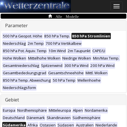
Toggle
naviga
Alle Modelle
Parameter
500 hPa Geopot. Höhe
850 hPa Temp.
850 hPa Stromlinien
Niederschlag
2m Temp
700 hPa Vertikalbew
850 hPa Pot. Äquiv. Temp
10m Wind
2m Taupunkt
CAPE/LI
Hohe Wolken
Mittelhohe Wolken
Niedrige Wolken
Min/Max Temp.
Gesamtniederschlag
Spitzenwind
300 hPa Wind
200 hPa Wind
Gesamtbedeckungsgrad
Gesamtschneehöhe
Mittl. Wolken
850 hPa Temp. Abweichung
50 hPa Temp
Wellenhoehe
Niederschlagsform
Gebiet
Europa
Nordhemisphäre
Mitteleuropa
Alpen
Nordamerika
Deutschland
Dänemark
Skandinavien
Südhemisphäre
Südamerika
Afrika
Ostasien
Südasien
Australien
Niederlande