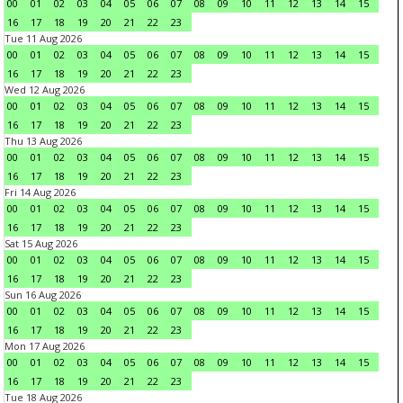
00
01
02
03
04
05
06
07
08
09
10
11
12
13
14
15
16
17
18
19
20
21
22
23
Tue 11 Aug 2026
00
01
02
03
04
05
06
07
08
09
10
11
12
13
14
15
16
17
18
19
20
21
22
23
Wed 12 Aug 2026
00
01
02
03
04
05
06
07
08
09
10
11
12
13
14
15
16
17
18
19
20
21
22
23
Thu 13 Aug 2026
00
01
02
03
04
05
06
07
08
09
10
11
12
13
14
15
16
17
18
19
20
21
22
23
Fri 14 Aug 2026
00
01
02
03
04
05
06
07
08
09
10
11
12
13
14
15
16
17
18
19
20
21
22
23
Sat 15 Aug 2026
00
01
02
03
04
05
06
07
08
09
10
11
12
13
14
15
16
17
18
19
20
21
22
23
Sun 16 Aug 2026
00
01
02
03
04
05
06
07
08
09
10
11
12
13
14
15
16
17
18
19
20
21
22
23
Mon 17 Aug 2026
00
01
02
03
04
05
06
07
08
09
10
11
12
13
14
15
16
17
18
19
20
21
22
23
Tue 18 Aug 2026