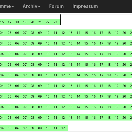
amme
Archiv
Forum
Impressum
16
17
18
19
20
21
22
23
04
05
06
07
08
09
10
11
12
13
14
15
16
17
18
19
20
2
04
05
06
07
08
09
10
11
12
13
14
15
16
17
18
19
20
2
04
05
06
07
08
09
10
11
12
13
14
15
16
17
18
19
20
2
04
05
06
07
08
09
10
11
12
13
14
15
16
17
18
19
20
2
04
05
06
07
08
09
10
11
12
13
14
15
16
17
18
19
20
2
04
05
06
07
08
09
10
11
12
13
14
15
16
17
18
19
20
2
04
05
06
07
08
09
10
11
12
13
14
15
16
17
18
19
20
2
04
05
06
07
08
09
10
11
12
13
14
15
16
17
18
19
20
2
04
05
06
07
08
09
10
11
12
13
14
15
16
17
18
19
20
2
04
05
06
07
08
09
10
11
12