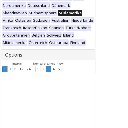
Nordamerika
Deutschland
Dänemark
Skandinavien
Südhemisphäre
Südamerika
Afrika
Ostasien
Südasien
Australien
Niederlande
Frankreich
Italien/Balkan
Spanien
Türkei/Nahost
Großbritannien
Belgien
Schweiz
Island
Mittelamerika
Österreich
Osteuropa
Finnland
Options
Intervall
Number of panels in row
1
3
6
12
24
1
2
3
4
6