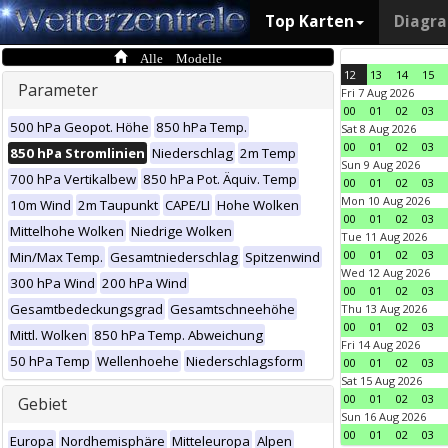
Top Karten
Diagr
Alle Modelle
12
13
14
15
Parameter
Fri 7 Aug 2026
00
01
02
03
500 hPa Geopot. Höhe
850 hPa Temp.
Sat 8 Aug 2026
00
01
02
03
850 hPa Stromlinien
Niederschlag
2m Temp
Sun 9 Aug 2026
700 hPa Vertikalbew
850 hPa Pot. Äquiv. Temp
00
01
02
03
Mon 10 Aug 2026
10m Wind
2m Taupunkt
CAPE/LI
Hohe Wolken
00
01
02
03
Mittelhohe Wolken
Niedrige Wolken
Tue 11 Aug 2026
00
01
02
03
Min/Max Temp.
Gesamtniederschlag
Spitzenwind
Wed 12 Aug 2026
300 hPa Wind
200 hPa Wind
00
01
02
03
Gesamtbedeckungsgrad
Gesamtschneehöhe
Thu 13 Aug 2026
00
01
02
03
Mittl. Wolken
850 hPa Temp. Abweichung
Fri 14 Aug 2026
50 hPa Temp
Wellenhoehe
Niederschlagsform
00
01
02
03
Sat 15 Aug 2026
00
01
02
03
Gebiet
Sun 16 Aug 2026
00
01
02
03
Europa
Nordhemisphäre
Mitteleuropa
Alpen