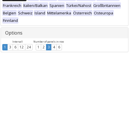
Frankreich
Italien/Balkan
Spanien
Türkei/Nahost
Großbritannien
Belgien
Schweiz
Island
Mittelamerika
Österreich
Osteuropa
Finnland
Options
Intervall
Number of panels in row
1
3
6
12
24
1
2
3
4
6