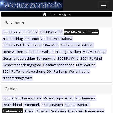
Toggle
naviga
Alle Modelle
Parameter
500 hPa Geopot. Höhe
850 hPa Temp.
850 hPa Stromlinien
Niederschlag
2m Temp
700 hPa Vertikalbew
850 hPa Pot. Äquiv. Temp
10m Wind
2m Taupunkt
CAPE/LI
Hohe Wolken
Mittelhohe Wolken
Niedrige Wolken
Min/Max Temp.
Gesamtniederschlag
Spitzenwind
300 hPa Wind
200 hPa Wind
Gesamtbedeckungsgrad
Gesamtschneehöhe
Mittl. Wolken
850 hPa Temp. Abweichung
50 hPa Temp
Wellenhoehe
Niederschlagsform
Gebiet
Europa
Nordhemisphäre
Mitteleuropa
Alpen
Nordamerika
Deutschland
Dänemark
Skandinavien
Südhemisphäre
Südamerika
Afrika
Ostasien
Südasien
Australien
Niederlande