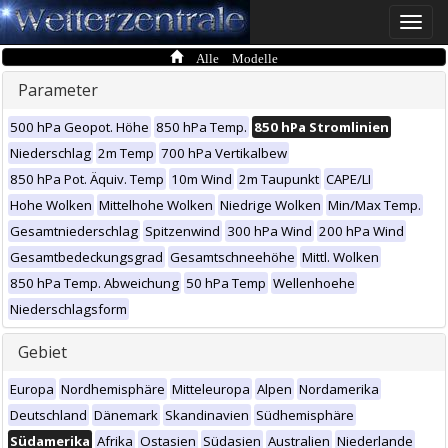
Toggle
naviga
Alle Modelle
Parameter
500 hPa Geopot. Höhe
850 hPa Temp.
850 hPa Stromlinien
Niederschlag
2m Temp
700 hPa Vertikalbew
850 hPa Pot. Äquiv. Temp
10m Wind
2m Taupunkt
CAPE/LI
Hohe Wolken
Mittelhohe Wolken
Niedrige Wolken
Min/Max Temp.
Gesamtniederschlag
Spitzenwind
300 hPa Wind
200 hPa Wind
Gesamtbedeckungsgrad
Gesamtschneehöhe
Mittl. Wolken
850 hPa Temp. Abweichung
50 hPa Temp
Wellenhoehe
Niederschlagsform
Gebiet
Europa
Nordhemisphäre
Mitteleuropa
Alpen
Nordamerika
Deutschland
Dänemark
Skandinavien
Südhemisphäre
Südamerika
Afrika
Ostasien
Südasien
Australien
Niederlande