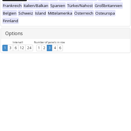
Frankreich
Italien/Balkan
Spanien
Türkei/Nahost
Großbritannien
Belgien
Schweiz
Island
Mittelamerika
Österreich
Osteuropa
Finnland
Options
Intervall
Number of panels in row
1
3
6
12
24
1
2
3
4
6