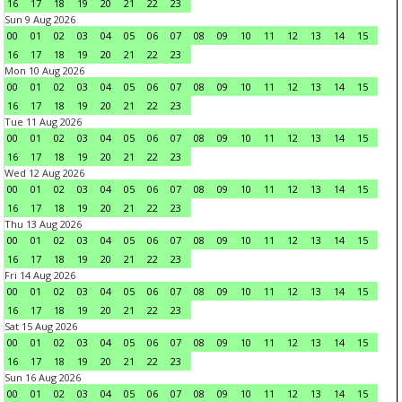
16
17
18
19
20
21
22
23
Sun 9 Aug 2026
00
01
02
03
04
05
06
07
08
09
10
11
12
13
14
15
16
17
18
19
20
21
22
23
Mon 10 Aug 2026
00
01
02
03
04
05
06
07
08
09
10
11
12
13
14
15
16
17
18
19
20
21
22
23
Tue 11 Aug 2026
00
01
02
03
04
05
06
07
08
09
10
11
12
13
14
15
16
17
18
19
20
21
22
23
Wed 12 Aug 2026
00
01
02
03
04
05
06
07
08
09
10
11
12
13
14
15
16
17
18
19
20
21
22
23
Thu 13 Aug 2026
00
01
02
03
04
05
06
07
08
09
10
11
12
13
14
15
16
17
18
19
20
21
22
23
Fri 14 Aug 2026
00
01
02
03
04
05
06
07
08
09
10
11
12
13
14
15
16
17
18
19
20
21
22
23
Sat 15 Aug 2026
00
01
02
03
04
05
06
07
08
09
10
11
12
13
14
15
16
17
18
19
20
21
22
23
Sun 16 Aug 2026
00
01
02
03
04
05
06
07
08
09
10
11
12
13
14
15