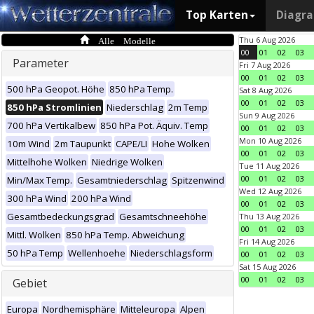
Top Karten
Diagr
Alle Modelle
Thu 6 Aug 2026
00
01
02
03
Parameter
Fri 7 Aug 2026
00
01
02
03
500 hPa Geopot. Höhe
850 hPa Temp.
Sat 8 Aug 2026
00
01
02
03
850 hPa Stromlinien
Niederschlag
2m Temp
Sun 9 Aug 2026
700 hPa Vertikalbew
850 hPa Pot. Äquiv. Temp
00
01
02
03
Mon 10 Aug 2026
10m Wind
2m Taupunkt
CAPE/LI
Hohe Wolken
00
01
02
03
Mittelhohe Wolken
Niedrige Wolken
Tue 11 Aug 2026
00
01
02
03
Min/Max Temp.
Gesamtniederschlag
Spitzenwind
Wed 12 Aug 2026
300 hPa Wind
200 hPa Wind
00
01
02
03
Gesamtbedeckungsgrad
Gesamtschneehöhe
Thu 13 Aug 2026
00
01
02
03
Mittl. Wolken
850 hPa Temp. Abweichung
Fri 14 Aug 2026
50 hPa Temp
Wellenhoehe
Niederschlagsform
00
01
02
03
Sat 15 Aug 2026
00
01
02
03
Gebiet
Europa
Nordhemisphäre
Mitteleuropa
Alpen