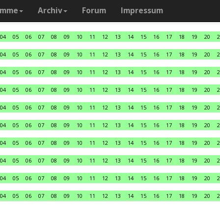
amme
Archiv
Forum
Impressum
04
05
06
07
08
09
10
11
12
13
14
15
16
17
18
19
20
2
04
05
06
07
08
09
10
11
12
13
14
15
16
17
18
19
20
2
04
05
06
07
08
09
10
11
12
13
14
15
16
17
18
19
20
2
04
05
06
07
08
09
10
11
12
13
14
15
16
17
18
19
20
2
04
05
06
07
08
09
10
11
12
13
14
15
16
17
18
19
20
2
04
05
06
07
08
09
10
11
12
13
14
15
16
17
18
19
20
2
04
05
06
07
08
09
10
11
12
13
14
15
16
17
18
19
20
2
04
05
06
07
08
09
10
11
12
13
14
15
16
17
18
19
20
2
04
05
06
07
08
09
10
11
12
13
14
15
16
17
18
19
20
2
04
05
06
07
08
09
10
11
12
13
14
15
16
17
18
19
20
2