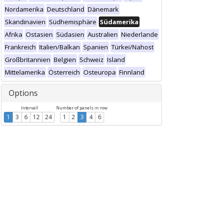
Nordamerika
Deutschland
Dänemark
Skandinavien
Südhemisphäre
Südamerika
Afrika
Ostasien
Südasien
Australien
Niederlande
Frankreich
Italien/Balkan
Spanien
Türkei/Nahost
Großbritannien
Belgien
Schweiz
Island
Mittelamerika
Österreich
Osteuropa
Finnland
Options
Intervall
Number of panels in row
1
3
6
12
24
1
2
3
4
6