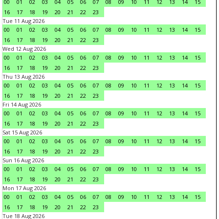
00
01
02
03
04
05
06
07
08
09
10
11
12
13
14
15
16
17
18
19
20
21
22
23
Tue 11 Aug 2026
00
01
02
03
04
05
06
07
08
09
10
11
12
13
14
15
16
17
18
19
20
21
22
23
Wed 12 Aug 2026
00
01
02
03
04
05
06
07
08
09
10
11
12
13
14
15
16
17
18
19
20
21
22
23
Thu 13 Aug 2026
00
01
02
03
04
05
06
07
08
09
10
11
12
13
14
15
16
17
18
19
20
21
22
23
Fri 14 Aug 2026
00
01
02
03
04
05
06
07
08
09
10
11
12
13
14
15
16
17
18
19
20
21
22
23
Sat 15 Aug 2026
00
01
02
03
04
05
06
07
08
09
10
11
12
13
14
15
16
17
18
19
20
21
22
23
Sun 16 Aug 2026
00
01
02
03
04
05
06
07
08
09
10
11
12
13
14
15
16
17
18
19
20
21
22
23
Mon 17 Aug 2026
00
01
02
03
04
05
06
07
08
09
10
11
12
13
14
15
16
17
18
19
20
21
22
23
Tue 18 Aug 2026