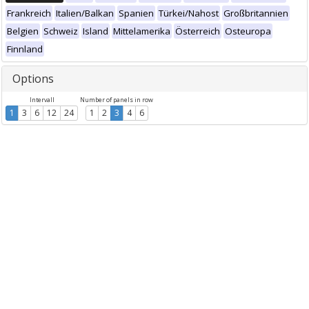
Frankreich
Italien/Balkan
Spanien
Türkei/Nahost
Großbritannien
Belgien
Schweiz
Island
Mittelamerika
Österreich
Osteuropa
Finnland
Options
Intervall
Number of panels in row
1
3
6
12
24
1
2
3
4
6