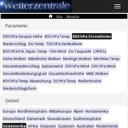
Toggle
naviga
Alle Modelle
Parameter
500 hPa Geopot. Höhe
850 hPa Temp.
850 hPa Stromlinien
Niederschlag
2m Temp
700 hPa Vertikalbew
850 hPa Pot. Äquiv. Temp
10m Wind
2m Taupunkt
CAPE/LI
Hohe Wolken
Mittelhohe Wolken
Niedrige Wolken
Min/Max Temp.
Gesamtniederschlag
Spitzenwind
300 hPa Wind
200 hPa Wind
Gesamtbedeckungsgrad
Gesamtschneehöhe
Mittl. Wolken
850 hPa Temp. Abweichung
50 hPa Temp
Wellenhoehe
Niederschlagsform
Gebiet
Europa
Nordhemisphäre
Mitteleuropa
Alpen
Nordamerika
Deutschland
Dänemark
Skandinavien
Südhemisphäre
Südamerika
Afrika
Ostasien
Südasien
Australien
Niederlande