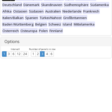
Deutschland
Dänemark
Skandinavien
Südhemisphäre
Südamerika
Afrika
Ostasien
Südasien
Australien
Niederlande
Frankreich
Italien/Balkan
Spanien
Türkei/Nahost
Großbritannien
Baden Württemberg
Belgien
Schweiz
Island
Mittelamerika
Österreich
Osteuropa
Polen
Finnland
Options
Intervall
Number of panels in row
1
3
6
12
24
1
2
3
4
6