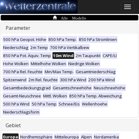
Toggle
naviga
Alle Modelle
Parameter
500 hPa Geopot. Höhe
850 hPa Temp.
850 hPa Stromlinien
Niederschlag
2m Temp
700 hPa Vertikalbew
850 hPa Pot. Äquiv. Temp
10m Wind
2m Taupunkt
CAPE/LI
Hohe Wolken
Mittelhohe Wolken
Niedrige Wolken
700 hPa Rel. Feuchte
Min/Max Temp.
Gesamtniederschlag
Spitzenwind
2m Rel. feuchte
300 hPa Wind
200 hPa Wind
Gesamtbedeckungsgrad
Gesamtschneehöhe
Neuschneehöhe
Gesamt-Neuschnee
Mittl. Wolken
850 hPa Temp. Abweichung
500 hPa Wind
50 hPa Temp
Schnee/Eis
Wellenhoehe
Niederschlagsform
Gebiet
Europa
Nordhemisphäre
Mitteleuropa
Alpen
Nordamerika