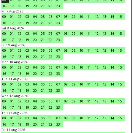
16
17
18
19
20
21
22
23
Fri 7 Aug 2026
00
01
02
03
04
05
06
07
08
09
10
11
12
13
14
15
16
17
18
19
20
21
22
23
Sat 8 Aug 2026
00
01
02
03
04
05
06
07
08
09
10
11
12
13
14
15
16
17
18
19
20
21
22
23
Sun 9 Aug 2026
00
01
02
03
04
05
06
07
08
09
10
11
12
13
14
15
16
17
18
19
20
21
22
23
Mon 10 Aug 2026
00
01
02
03
04
05
06
07
08
09
10
11
12
13
14
15
16
17
18
19
20
21
22
23
Tue 11 Aug 2026
00
01
02
03
04
05
06
07
08
09
10
11
12
13
14
15
16
17
18
19
20
21
22
23
Wed 12 Aug 2026
00
01
02
03
04
05
06
07
08
09
10
11
12
13
14
15
16
17
18
19
20
21
22
23
Thu 13 Aug 2026
00
01
02
03
04
05
06
07
08
09
10
11
12
13
14
15
16
17
18
19
20
21
22
23
Fri 14 Aug 2026