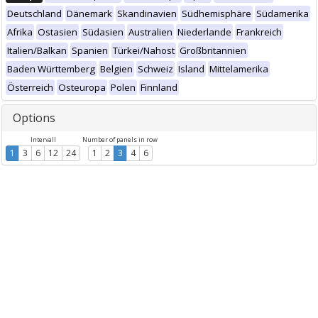
Deutschland
Dänemark
Skandinavien
Südhemisphäre
Südamerika
Afrika
Ostasien
Südasien
Australien
Niederlande
Frankreich
Italien/Balkan
Spanien
Türkei/Nahost
Großbritannien
Baden Württemberg
Belgien
Schweiz
Island
Mittelamerika
Österreich
Osteuropa
Polen
Finnland
Options
Intervall
Number of panels in row
1
3
6
12
24
1
2
3
4
6