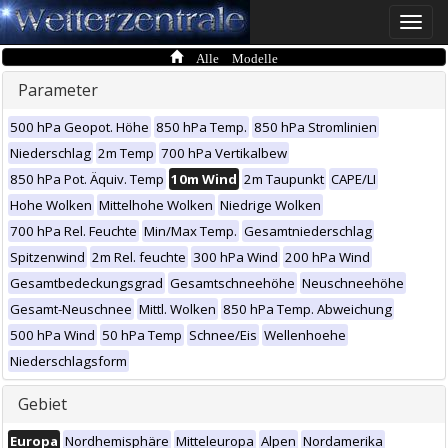
Toggle
naviga
Alle Modelle
Parameter
500 hPa Geopot. Höhe
850 hPa Temp.
850 hPa Stromlinien
Niederschlag
2m Temp
700 hPa Vertikalbew
850 hPa Pot. Äquiv. Temp
10m Wind
2m Taupunkt
CAPE/LI
Hohe Wolken
Mittelhohe Wolken
Niedrige Wolken
700 hPa Rel. Feuchte
Min/Max Temp.
Gesamtniederschlag
Spitzenwind
2m Rel. feuchte
300 hPa Wind
200 hPa Wind
Gesamtbedeckungsgrad
Gesamtschneehöhe
Neuschneehöhe
Gesamt-Neuschnee
Mittl. Wolken
850 hPa Temp. Abweichung
500 hPa Wind
50 hPa Temp
Schnee/Eis
Wellenhoehe
Niederschlagsform
Gebiet
Europa
Nordhemisphäre
Mitteleuropa
Alpen
Nordamerika